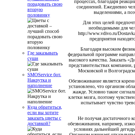
процессах, благодаря реакц
порадовать свою
соединений. Ежедневно чел
вторую
выделениями, а поэ
половинку
Для этих целей предпочт
необходимыми для чел
http://www.vdivo.ru/Dostav
предприятия находятс
Благодаря высоким физик
Где заказывать
федеральной программе направл
суши
высокого качества. Заказать «Д
представительствах компании,
Московской и Волгоградско
SMOService бот.
Накрутка и
Обезвоживание является корен
наполнение
установлено, что организм обл
жажде. Условно такие сигнал
клетки мозга, поэтому чувстве
испытывает чувство трево
Куда обратиться,
если вы хотите
заказать цветы с
Не получая достаточного к
доставкой?
обезвоживания, например, изжога
условиях дальнейшей дегидр
Организм начинает отказывать