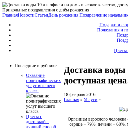
Прикольные поздравления с днём рождения
Главная
Новости
Статьи
День рождения
Поздравление начальни
Подарки и сю
Пожелания и п
Поздр
Позд
Цветы 
Последние в рубрике
Доставка воды 1
Оказание
доступная цена
полиграфических
услуг высшего
класса
18 февраля 2016
Главная
»
Услуги
»
Цветы с
Организм взрослого человека 
доставкой –
сердце – 79%, печени – 68%,
лучший способ