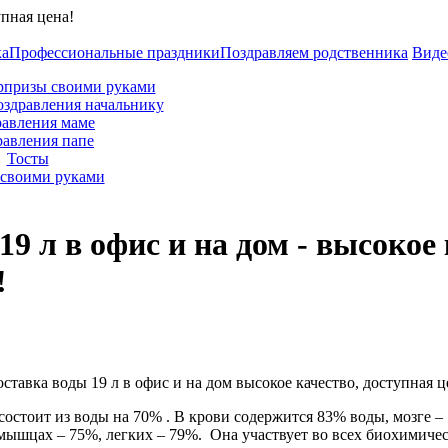
ка
Профессиональные праздники
Поздравляем родственника
Виде
рпризы своими руками
оздравления начальнику
авления маме
равления папе
Тосты
своими руками
9 л в офис и на дом - высокое 
!
состоит из воды на 70% . В крови содержится 83% воды, мозге –
 мышцах – 75%, легких – 79%. Она участвует во всех биохимиче