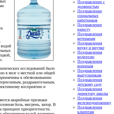
емых
Поздравление с
ми
должностью
Поздравление
социальных
работников
Поздравление
ти
юристу
Поздравления
ветеранам
в
Поздравления
 водой
внуку и внучке
альных
Поздравления
ецкой,
водителю
и.
Поздравления
военным
клинических исследований было
Поздравления
ию в мозг о местной или общей
выпускникам
осприимчивы к обезвоживанию
Поздравления
етерпеливым, раздражительным,
детскому саду
ффективному восприятию и
Поздравления
директору школы
Поздравления
ляются аварийные признаки
железнодорожнику
оловная боль, мигрень, запор. В
Поздравления
а принципе приоритетности.
клиентам
у обеспечения водой жизненно