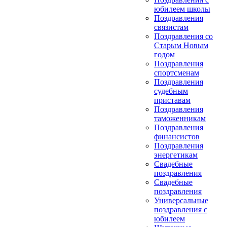
юбилеем школы
Поздравления
связистам
Поздравления со
Старым Новым
годом
Поздравления
спортсменам
Поздравления
судебным
приставам
Поздравления
таможенникам
Поздравления
финансистов
Поздравления
энергетикам
Свадебные
поздравления
Свадебные
поздравления
Универсальные
поздравления с
юбилеем