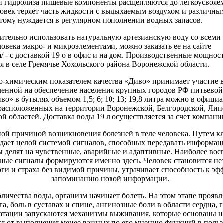
ии гидролиза пищевые компоненты расщепляются до легкоусвоя
овек теряет часть жидкости с выдыхаемым воздухом и различны
тому нуждается в регулярном пополнении водных запасов.
ительно использовать натуральную артезианскую воду со всеми
овека макро- и микроэлементами, можно заказать ее на сайте
ka/ - с доставкой 19 о в офис и на дом. Производственные мощнос
я в селе Гремячье Хохольского района Воронежской области.
о-химическим показателем качества «Диво» принимает участие 
енной на обеспечение населения крупных городов РФ питьевой
иво» в бутылях объемом 1,5; 6; 10; 13; 19,8 литра можно в офици
 расположенных на территории Воронежской, Белгородской, Лип
й областей. Доставка воды 19 л осуществляется за счет компани
ной причиной возникновения болезней в теле человека. Путем 
адает целой системой сигналов, способных передавать информац
ы делят на чувственные, аварийные и адаптивные. Наиболее в
нные сигналы формируются именно здесь. Человек становится н
ги и страха без видимой причины, утрачивает способность к э
запоминанию новой информации.
оличества воды, организм начинает болеть. На этом этапе прояв
, боль в суставах и спине, ангинозные боли в области сердца, г
атации запускаются механизмы выживания, которые основаны н
ся от выполнения менее важных по его мнению функций в польз