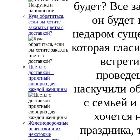
будет? Все за
он будет 
Куда обратиться,
если вы хотите
заказать цветы с
недаром суще
доставкой?
которая глас
встрети
Цветы с
проведе
доставкой –
приятный
сюрприз для
наскучили о
каждой женщины
с семьей и
хочется 
Железнодорожные
праздника, 
перевозки и их
некоторые
преимущества