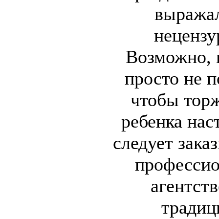
выражал
нецензу
Возможно,
просто не п
чтобы торж
ребенка нас
следует зака
профессио
агентст
традиц