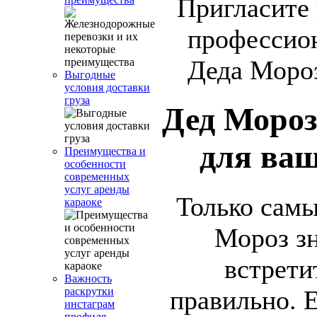
Пригласите 
профессио
Деда Мороз
Выгодные
условия доставки
груза
Дед Мороз
для ваш
Преимущества и
особенности
современных
услуг аренды
Только сам
караоке
Мороз зн
встрети
Важность
правильно. 
раскрутки
инстаграм
профиля