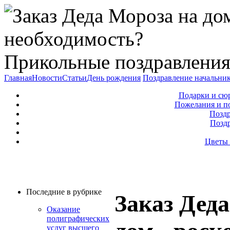
Прикольные поздравления
Главная
Новости
Статьи
День рождения
Поздравление начальни
Подарки и сю
Пожелания и п
Поздр
Позд
Цветы 
Последние в рубрике
Заказ Дед
Оказание
полиграфических
услуг высшего