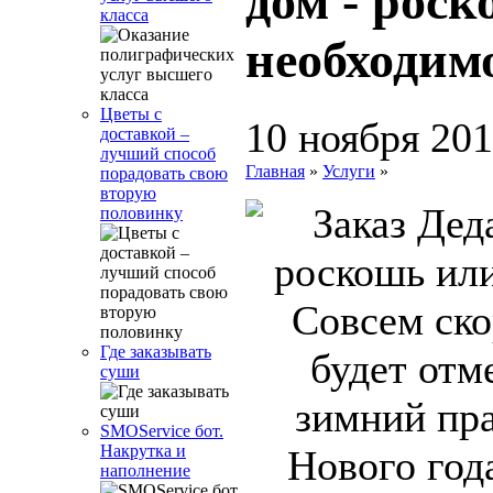
дом - рос
класса
необходим
Цветы с
10 ноября 20
доставкой –
лучший способ
Главная
»
Услуги
»
порадовать свою
вторую
половинку
Совсем ско
Где заказывать
будет отм
суши
зимний пра
SMOService бот.
Накрутка и
Нового год
наполнение