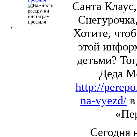
Санта Клаус,
Снегурочка,
Хотите, что
этой инфор
детьми? Тог
Деда М
http://perep
na-vyezd/
в
«Пе
Сегодня 