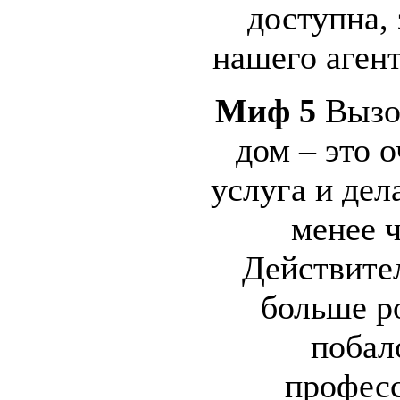
доступна, 
нашего аген
Миф 5
Вызо
дом – это 
услуга и дел
менее ч
Действител
больше р
побал
профес