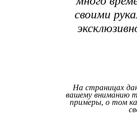
много време
своими рука
эксклюзивно
На страницах дан
вашему вниманию т
примеры, о том к
св