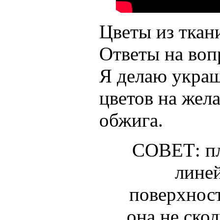
Цветы из ткан
Ответы на воп
Я делаю украш
цветов на жел
обжига.
СОВЕТ: п
линей
поверхност
она не ско