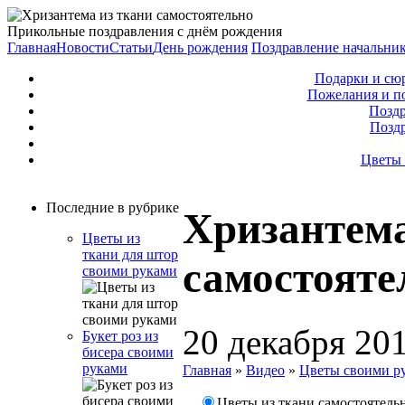
Прикольные поздравления с днём рождения
Главная
Новости
Статьи
День рождения
Поздравление начальни
Подарки и сю
Пожелания и п
Поздр
Позд
Цветы 
Последние в рубрике
Хризантема
Цветы из
ткани для штор
самостояте
своими руками
20 декабря 20
Букет роз из
бисера своими
руками
Главная
»
Видео
»
Цветы своими р
Цветы из ткани самостоятельн