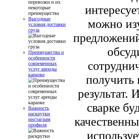
интересуе
Выгодные
можно из
условия доставки
груза
предложений
обсуд
Преимущества и
особенности
сотруднич
современных
услуг аренды
караоке
получить
результат. 
сварке бу
Важность
раскрутки
качественны
инстаграм
профиля
используе