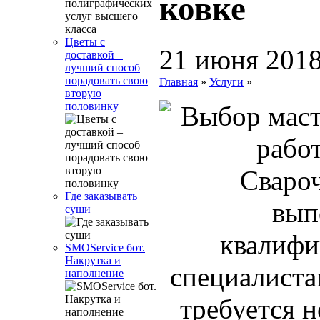
ковке
Цветы с
21 июня 201
доставкой –
лучший способ
порадовать свою
Главная
»
Услуги
»
вторую
половинку
Сваро
Где заказывать
вып
суши
квалиф
SMOService бот.
Накрутка и
специалиста
наполнение
требуется н