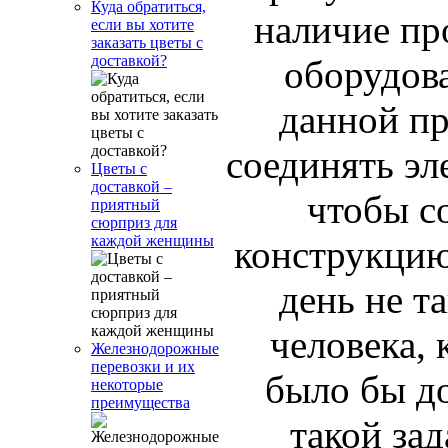
Куда обратиться,
наличие пр
если вы хотите
заказать цветы с
доставкой?
оборудова
данной п
соединять эл
Цветы с
доставкой –
чтобы с
приятный
сюрприз для
каждой женщины
конструкцию
день не т
человека,
Железнодорожные
перевозки и их
было бы д
некоторые
преимущества
такой зад