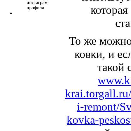
которая
ста
То же можно 
ковки, и ес
такой 
www.kr
krai.torgall.ru
i-remont/S
kovka-peskos