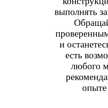
конструкци
выполнять з
Обращай
проверенным
и останетес
есть возм
любого м
рекоменда
опыте 