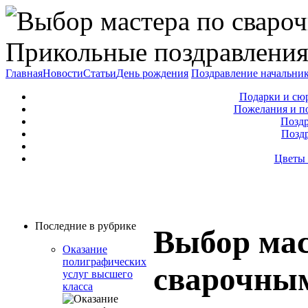
Прикольные поздравления
Главная
Новости
Статьи
День рождения
Поздравление начальни
Подарки и сю
Пожелания и п
Поздр
Позд
Цветы 
Последние в рубрике
Выбор мас
Оказание
полиграфических
сварочным
услуг высшего
класса