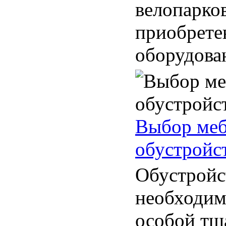
велопарко
приобрете
оборудован
Выбор меб
обустройс
Обустройс
необходим
особой тщ