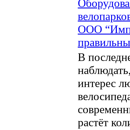
Оборудова
велопарко
ООО “Импе
правильны
В последн
наблюдать,
интерес л
велосипеда
современн
растёт кол