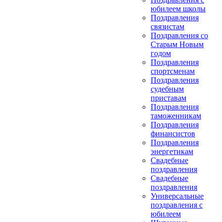
юбилеем школы
Поздравления
связистам
Поздравления со
Старым Новым
годом
Поздравления
спортсменам
Поздравления
судебным
приставам
Поздравления
таможенникам
Поздравления
финансистов
Поздравления
энергетикам
Свадебные
поздравления
Свадебные
поздравления
Универсальные
поздравления с
юбилеем