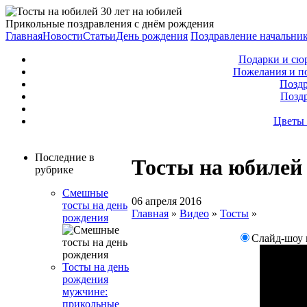
Прикольные поздравления с днём рождения
Главная
Новости
Статьи
День рождения
Поздравление начальни
Подарки и сю
Пожелания и п
Поздр
Позд
Цветы 
Последние в
Тосты на юбилей 
рубрике
Смешные
06 апреля 2016
тосты на день
Главная
»
Видео
»
Тосты
»
рождения
Слайд-шоу 
Тосты на день
рождения
мужчине:
прикольные