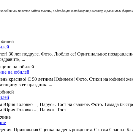
м сайте вы можете найти тосты, подходящие к любому торжеству, в различных формах
билей
лет! 30 лет подруге. Фото. Люблю ее! Оригинальное поздравлени
здравить, ...
ине на юбилей
ень красиво! С 50 летним Юбилеем! Фото. Стихи на юбилей жен
енщину в ее праздник. ...
билей
 Юрия Головко – , Парус». Тост на свадьбе. Фото. Тамада быстр
Юрия Головко – , Парус». Тост ...
ине
дения. Прикольная Сценка на день рождения. Сказка Счастье Бли