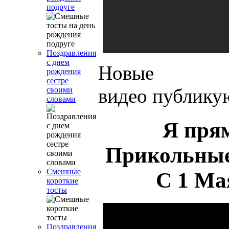
подруге
Поздравления
с днем
Новые
рождения
сестре
видео публику
своими
словами
Я пря
Прикольные
Смешные
С 1 Ма
короткие
тосты
Поздравления