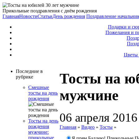
Прикольные поздравления с днём рождения
Главная
Новости
Статьи
День рождения
Поздравление начальни
Подарки и сю
Пожелания и п
Поздр
Позд
Цветы 
Последние в
Тосты на юб
рубрике
Смешные
мужчине
тосты на день
рождения
06 апреля 2016
Тосты на день
рождения
Главная
»
Видео
»
Тосты
»
мужчине:
прикольные
Я прям Балдею! Прикольные П