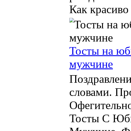
Как красиво 
Тосты на юб
мужчине
Поздравлен
словами. Пр
Офегительн
Тосты С Юб