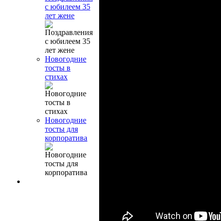
с юбилеем 35
лет жене
Новогодние
тосты в
стихах
Новогодние
тосты для
корпоратива