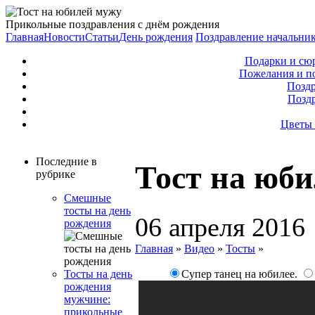
Прикольные поздравления с днём рождения
Главная
Новости
Статьи
День рождения
Поздравление начальни
Подарки и сю
Пожелания и п
Поздр
Позд
Цветы 
Последние в
Тост на юб
рубрике
Смешные
тосты на день
06 апреля 2016
рождения
Главная
»
Видео
»
Тосты
»
Супер танец на юбилее.
Тосты на день
рождения
мужчине:
прикольные