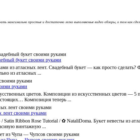
ать максимально простые и достаточно легко выполняемые видео обзоры, о том как сде
адебный букет своими руками
ми из атласных лент. Свадебный букет — как просто сделать? Ф
ьно из атласных ...
воими руками
усственных цветов. Композиции из искусственных цветов — 5 п
астоящих… Композиция теперь ...
х лент своими руками
/ Satin Ribbon Rose Tutorial / ✿ NataliDoma. Букет невесты из ат
расивую винтажную ...
т из Чупа — Чупсов своими руками