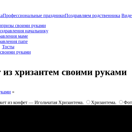
ка
Профессиональные праздники
Поздравляем родственника
Виде
рпризы своими руками
оздравления начальнику
авления маме
равления папе
Тосты
своими руками
 из хризантем своими руками
уками
»
кет из конфет — Игольчатая Хризантема.
Хризантема.
Фот