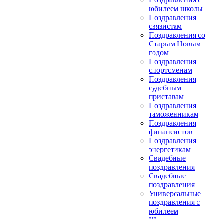
юбилеем школы
Поздравления
связистам
Поздравления со
Старым Новым
годом
Поздравления
спортсменам
Поздравления
судебным
приставам
Поздравления
таможенникам
Поздравления
финансистов
Поздравления
энергетикам
Свадебные
поздравления
Свадебные
поздравления
Универсальные
поздравления с
юбилеем