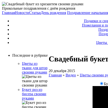
Прикольные поздравления с днём рождения
Главная
Новости
Статьи
День рождения
Поздравление начальни
Подарки и сю
Пожелания и п
Поздр
Позд
Цветы 
Последние в рубрике
Свадебный букет
Цветы из
ткани для штор
20 декабря 2015
своими руками
Главная
»
Видео
»
Цветы своими р
Бу
Букет роз из
бисера своими
руками