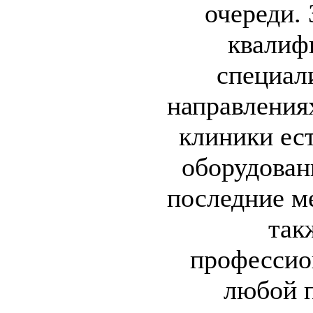
очереди.
квалиф
специал
направления
клиники ес
оборудован
последние ме
так
профессио
любой п