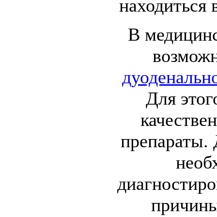
находиться 
В медицин
возмож
дуоденальн
Для этог
качестве
препараты. 
необ
диагностиро
причины