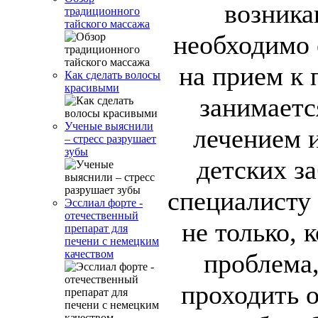
возника
традиционного
тайского массажа
необходимо 
на прием к 
Как сделать волосы
красивыми
занимаетс
Ученые выяснили
лечением 
– стресс разрушает
зубы
детских з
специалисту
Эсслиал форте -
отечественный
не только, 
препарат для
печени с немецким
качеством
проблема,
проходить о