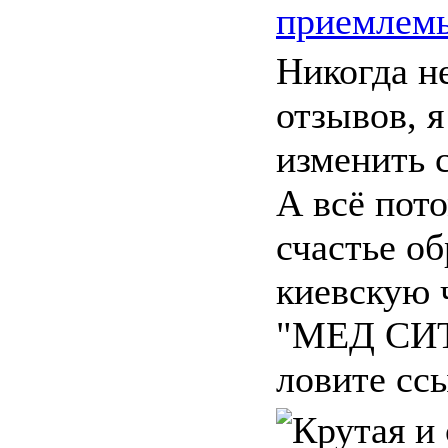
приемлем
Никогда н
отзывов, 
изменить 
А всё пото
счастье об
киевскую 
"МЕД СИТ
ловите ссы