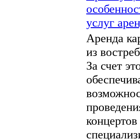
особеннос
услуг аре
Аренда кар
из востре
За счет эт
обеспечив
возможнос
проведени
концертов
специализ