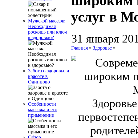
широким 
услуг в М
Мужской массаж:
Необходимая
роскошь или ключ
31 января 20
к здоровью?
Главная
»
Здоровье
»
Забота о здоровье и
красоте в
Одинцово
Здоровье
Особенности
массажа и его
первостепен
применение
родителе
Обзор