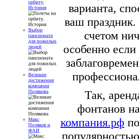
орбиту.
варианта, спо
История
ваш праздник.
Выбор
счетом нич
пансионата
для пожилых
особенно если 
людей
заблаговремен
профессионал
Великие
достижения
компании
Так, арен
Полякова
фонтанов н
компания.рф
по
Макс
Поляков и
ФАИ
популярностью 