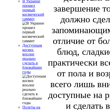
В Украине
завершение то
прошел
первый
космический
должно сдел
саммит
запоминающимс
отличие от бо
Доступным
блюд, сладки
космос
вполне
реально
практически вс
сделать в
ближайшие
от пола и воз
годы
всего лишь вн
доступные на 
и сделать 
Полеты на