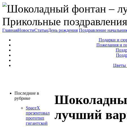
Прикольные поздравления
Главная
Новости
Статьи
День рождения
Поздравление начальни
Подарки и сю
Пожелания и п
Поздр
Позд
Цветы 
Последние в
Шоколадны
рубрике
SpaceX
лучший вар
презентовал
прототип
гигантской