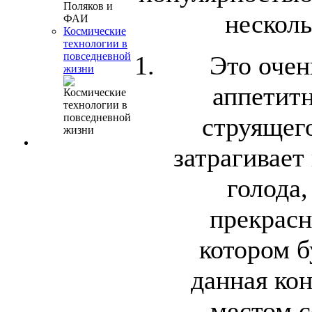
несколь
Космические
технологии в
повседневной
Это очен
жизни
аппетитн
струящег
затрагивает
голода,
прекрасн
котором б
данная ко
местом с