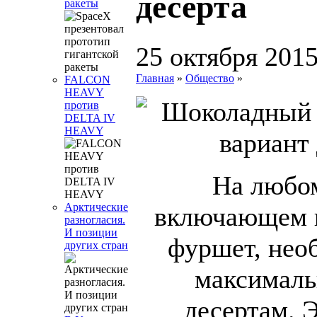
десерта
ракеты
25 октября 201
Главная
»
Общество
»
FALCON
HEAVY
против
DELTA IV
HEAVY
На любом
Арктические
включающем в
разногласия.
И позиции
фуршет, нео
других стран
максималь
десертам. Э