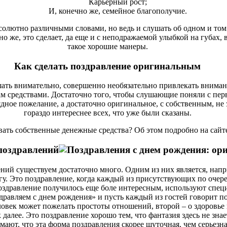
Карьерный рост;
И, конечно же, семейное благополучие.
бсолютно различными словами, но ведь и слушать об одном и том
о же, это сделает, да еще и с неподражаемой улыбкой на губах, 
такое хорошие манеры.
Как сделать поздравление оригинальным
ушать внимательно, совершенно необязательно привлекать внима
 средствами. Достаточно того, чтобы слушающие поняли с перв
рядное пожелание, а достаточно оригинальное, с собственным, н
гораздо интереснее всех, что уже были сказаны.
вать собственные денежные средства? Об этом подробно на сайт
поздравлений
ий существуем достаточно много. Одним из них является, напр
угу. Это поздравление, когда каждый из присутствующих по очере
оздравление получилось еще боле интересным, используют спец
здравляем с днем рождения» и пусть каждый из гостей говорит 
ловек может пожелать простоты отношений, второй – о здоровье 
алее. Это поздравление хорошо тем, что фантазия здесь не знает
мают, что эта форма поздравления скорее шуточная, чем серьезна