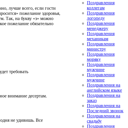
Поздравления
коллегам
но, лучше всего, если гости
Поздравления
«просится» пожелание здоровья,
логопеду
м. Так, на букву «з» можно
Поздравления
акое пожелание обязательно
менеджеру
Поздравления
механикам
Поздравления
министру
Поздравления
моряку
Поздравления
мужчине
удет требовать
Поздравления
мужчине
Поздравления на
английском языке
Поздравления на
ное внимание десертам.
заказ
Поздравления на
Последний звонок
Поздравления на
одня не удивишь. Все
свадьбу
Поздравления