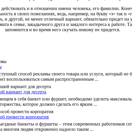
действовать и в отношении имени человека, его фамилии. Конеч
ьность в своих пожеланиях, ведь, например, на букву «з» так и 
, и другой, не менее отличный вариант, обязательно придет на у
ата в семье, закадычного друга и заядлого интереса к работе. Т
запомнится и во время него скучать никому не придется.
ы
ступный способ рекламы своего товара или услуги, который не б
оит воспользоваться самым распространенным ...
й вариант для десерта
ющем в себя банкет или фуршет, необходимо уделить максималь
торжества, которое должно сделать его ярким ...
об провести корпоратив
ыездные банкеты и фуршеты – этим современных работников сег
 а многим людям откровенно надоело таким ...