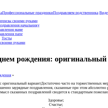
ка
Профессиональные праздники
Поздравляем родственника
Виде
рпризы своими руками
оздравления начальнику
авления маме
равления папе
Тосты
своими руками
днем рождения: оригинальный
ждения
»
Достаточно часто на торжественных мер
шенно заурядные поздравления, сказанные при этом абсолютно 
смысл сказанных поздравлений сводится к стандартным пожелани
Здоровье;
Счастье;