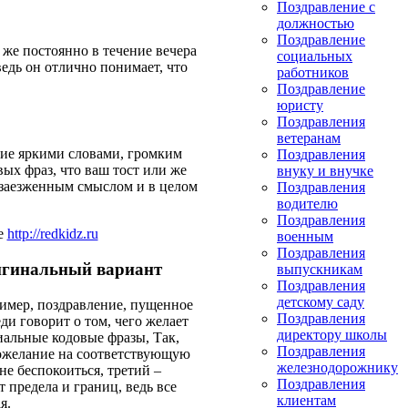
Поздравление с
должностью
Поздравление
 же постоянно в течение вечера
социальных
ведь он отлично понимает, что
работников
Поздравление
юристу
Поздравления
ветеранам
ние яркими словами, громким
Поздравления
ых фраз, что ваш тост или же
внуку и внучке
е заезженным смыслом и в целом
Поздравления
водителю
Поздравления
е
http://redkidz.ru
военным
Поздравления
выпускникам
Поздравления
детскому саду
имер, поздравление, пущенное
Поздравления
ди говорит о том, чего желает
директору школы
иальные кодовые фразы, Так,
Поздравления
пожелание на соответствующую
железнодорожнику
не беспокоиться, третий –
Поздравления
 предела и границ, ведь все
клиентам
я.