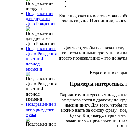
Поздравления
Конечно, сказать все это можно а
для друга ко
очень скучно. Именинник, конечн
Дню Рождения
Для того, чтобы вас начали сл
Поздравления с
голосом и иными доступными вам
Днем Рождения
просто поздравление – это не зау
в летний
период
времени
Куда стоит вклады
Примеры интересных 
Вариантом интересным поздравлен
от одного гостя к другому по кр
Поздравление в
имениннику. Для того, чтобы п
день рожденье
можно взять за основу фразу «по
мужа
букву. К примеру, первый че
заманчивых предложений и так д
пони