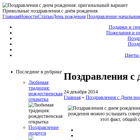
Прикольные поздравления с днём рождения
Главная
Новости
Статьи
День рождения
Поздравление начальни
Подарки и сю
Пожелания и п
Поздр
Позд
Цветы 
Последние в рубрике
Поздравления с 
Любимая
традиция:
24 декабря 2014
рождественская
Главная
»
Поздравления с Днем ро
открытка
рождения можно услышать совер
этот факт, общий 
Поздравление
подруги