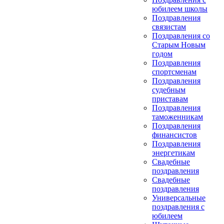
юбилеем школы
Поздравления
связистам
Поздравления со
Старым Новым
годом
Поздравления
спортсменам
Поздравления
судебным
приставам
Поздравления
таможенникам
Поздравления
финансистов
Поздравления
энергетикам
Свадебные
поздравления
Свадебные
поздравления
Универсальные
поздравления с
юбилеем