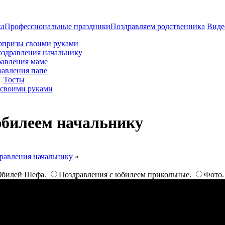
ка
Профессиональные праздники
Поздравляем родственника
Виде
рпризы своими руками
оздравления начальнику
авления маме
равления папе
Тосты
своими руками
юбилеем начальнику
равления начальнику
»
билей Шефа.
Поздравления с юбилеем прикольные.
Фото.