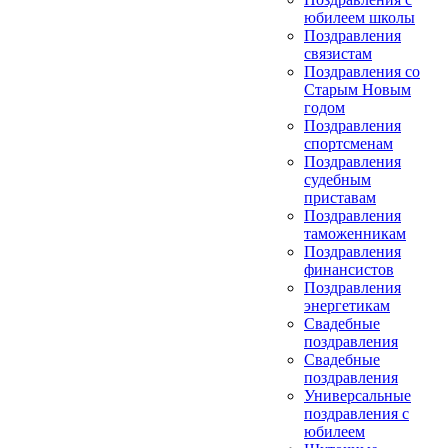
юбилеем школы
Поздравления
связистам
Поздравления со
Старым Новым
годом
Поздравления
спортсменам
Поздравления
судебным
приставам
Поздравления
таможенникам
Поздравления
финансистов
Поздравления
энергетикам
Свадебные
поздравления
Свадебные
поздравления
Универсальные
поздравления с
юбилеем