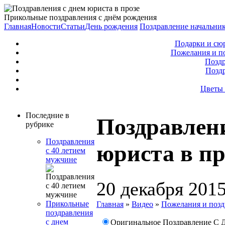
Прикольные поздравления с днём рождения
Главная
Новости
Статьи
День рождения
Поздравление начальни
Подарки и сю
Пожелания и п
Поздр
Позд
Цветы 
Последние в
Поздравлени
рубрике
Поздравления
юриста в пр
с 40 летием
мужчине
20 декабря 201
Прикольные
Главная
»
Видео
»
Пожелания и позд
поздравления
с днем
Оригинальное Поздравление С Д