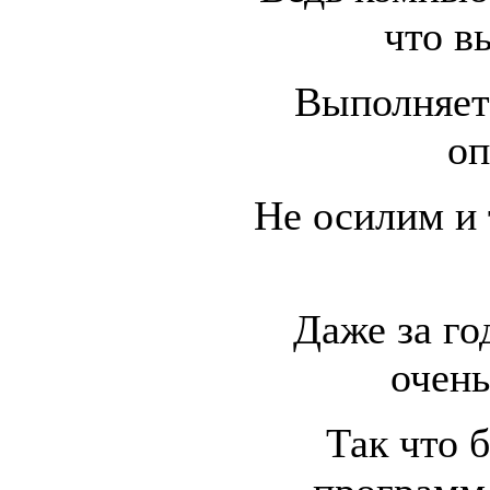
что в
Выполняет
оп
Не осилим и
Даже за го
очень
Так что 