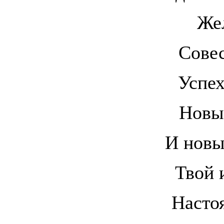
Же
Совес
Успех
Новы
И новы
Твой 
Насто