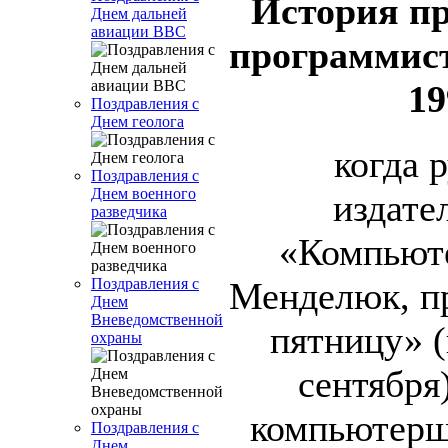
История п
Днем дальней
авиации ВВС
программист
19
Поздравления с
Днем геолога
когда 
Поздравления с
Днем военного
издате
разведчика
«Компьют
Поздравления с
Менделюк, п
Днем
Вневедомственной
пятницу» 
охраны
сентября
компьютерщ
Поздравления с
Днем