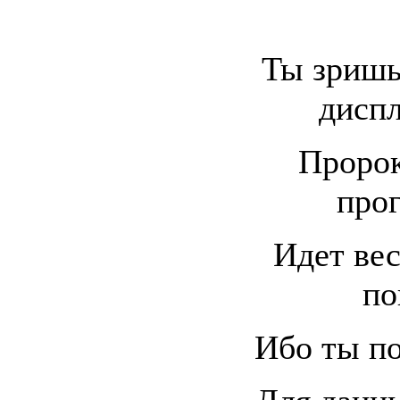
Ты зришь
диспл
Пророк
про
Идет вес
по
Ибо ты п