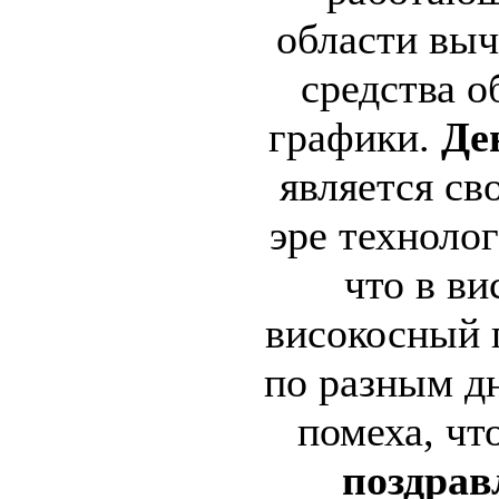
области выч
средства о
графики.
Ден
является св
эре технолог
что в ви
високосный г
по разным дн
помеха, ч
поздрав