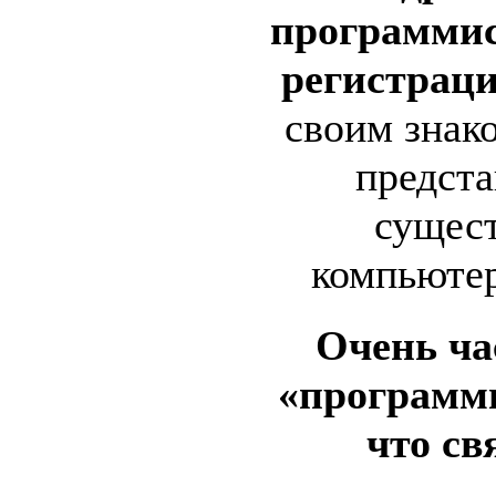
программис
регистрац
своим знак
предста
сущест
компьюте
Очень ча
«программи
что св