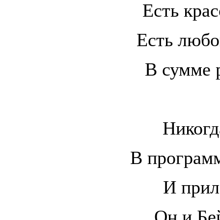
Есть крас
Есть любов
В сумме 
Никогд
В программ
И прил
Он и Бей