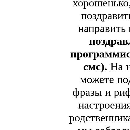
хорошенько,
поздравит
направить
поздрав
программист
смс).
На 
можете по
фразы и ри
настроения
родственника