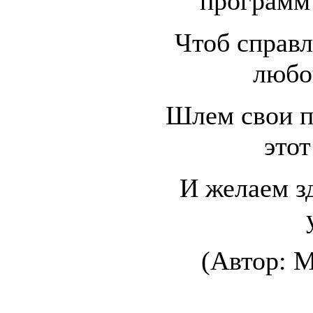
программ
Чтоб справл
любо
Шлем свои п
этот
И желаем зд
(Автор: М