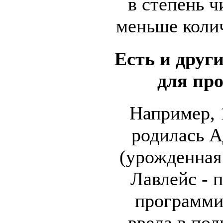
в степень ч
меньше колич
Есть и друг
для пр
Например, 1
родилась А
(урожденная
Лавлейс - 
программи
ввела в пол