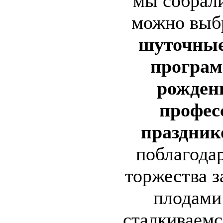
мы собрали
можно выб
шуточные
програм
рожден
профес
праздник
поблагода
торжества з
плодами
сталкиваемс