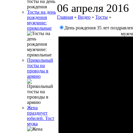
06 апреля 2016
Тосты на день
Главная
»
Видео
»
Тосты
»
рождения
мужчине:
День рождения 35 лет поздравле
прикольные
мужч
Прикольный
тосты на
проводы в
армию
Жена
празднует
юбилей. Тост
мужа