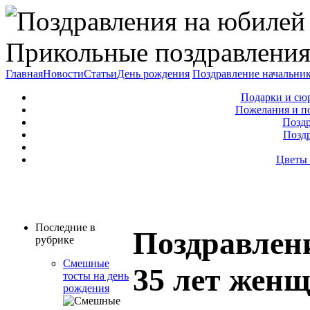
Прикольные поздравления
Главная
Новости
Статьи
День рождения
Поздравление начальни
Подарки и сю
Пожелания и п
Поздр
Позд
Цветы 
Последние в
Поздравлен
рубрике
Смешные
35 лет жен
тосты на день
рождения