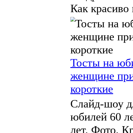
Как красиво 
Тосты на юб
женщине при
короткие
Слайд-шоу д
юбилей 60 л
лет. Фото. К