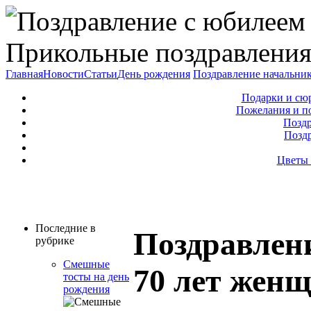
Прикольные поздравления
Главная
Новости
Статьи
День рождения
Поздравление начальни
Подарки и сю
Пожелания и п
Поздр
Позд
Цветы 
Последние в
Поздравлен
рубрике
Смешные
70 лет жен
тосты на день
рождения