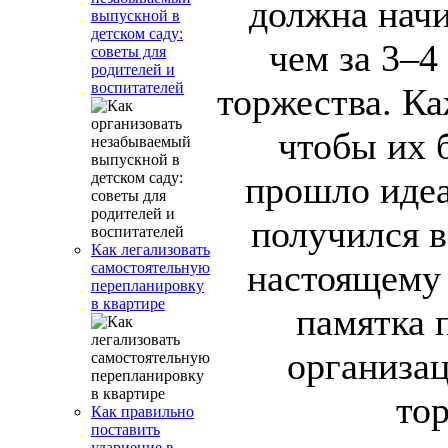
должна начи
выпускной в
детском саду:
чем за 3–4
советы для
родителей и
воспитателей
торжества. Ка
чтобы их 
прошло идеа
получился 
Как легализовать
настоящему
самостоятельную
перепланировку
в квартире
памятка 
организац
тор
Как правильно
поставить
удариение в