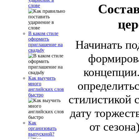
Соста
слове
це
В каком стиле
оформить
Начинать по
приглашение на
свадьбу
формиров
концепции.
Как выучить
определитьс
много
английских слов
быстро
стилистикой 
дату торжест
от сезона
Как
организовать
выпускной?