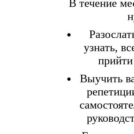
В течение ме
н
Разослат
узнать, вс
прийти
Выучить ва
репетици
самостояте
руководс