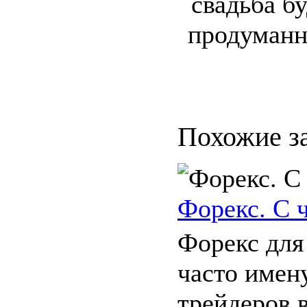
свадьба б
продуманн
Похожие з
Форекс. С ч
Форекс для
часто име
трейдеров в