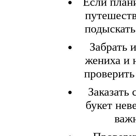
Если план
путешеств
подыскать
Забрать 
жениха и 
проверить 
Заказать 
букет нев
важ