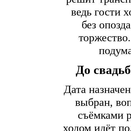
ведь гости 
без опозд
торжество.
подума
До свадь
Дата назначен
выбран, во
съёмками 
ходом идёт по