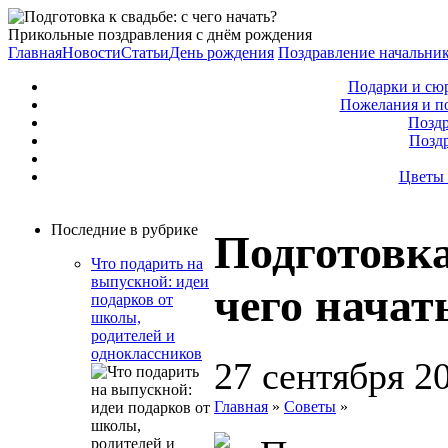
Прикольные поздравления с днём рождения
Главная
Новости
Статьи
День рождения
Поздравление начальни
Подарки и сю
Пожелания и п
Поздр
Позд
Цветы 
Последние в рубрике
Подготовка
Что подарить на
выпускной: идеи
чего начат
подарков от
школы,
родителей и
одноклассников
27 сентября 2
Главная
»
Советы
»