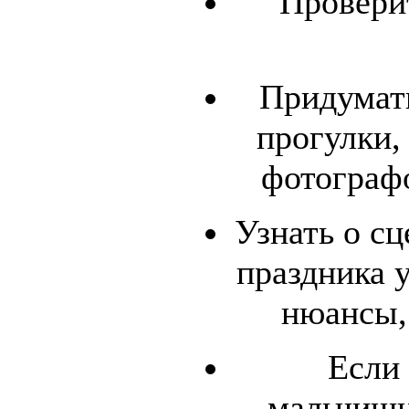
Провери
Придумат
прогулки, 
фотограф
Узнать о с
праздника 
нюансы,
Если
мальчишн