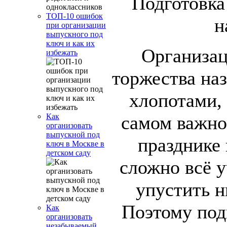
ТОП-10 ошибок
при организации
выпускного под
ключ и как их
Организац
избежать
торжества на
хлопотами, 
самом важно
Как
организовать
выпускной под
празднике 
ключ в Москве в
детском саду
сложно всё у
упустить н
Поэтому под
Как
организовать
незабываемый