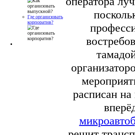
оператора луч
посколь
Где организовать
корпоратив?
професси
востребов
тамадой
организатор
мероприят
расписан на
вперё
микроавтоб
решит трансп