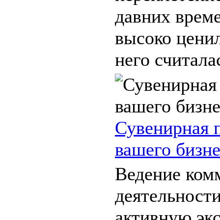
давних време
высоко ценил
него считалас
Сувенирная 
вашего бизн
Ведение ком
деятельности
активную эк