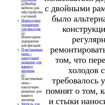
с двойными рам
было альтерн
Новогоднее
украшение
конструкц
для фасадов
регулярн
ремонтировать
Пластиковые
окна –
том, что пер
наилучшее
решение для
вашего
холодов 
жилища
требовалось 
помнят о том, к
и стыки нанос
Мебель для