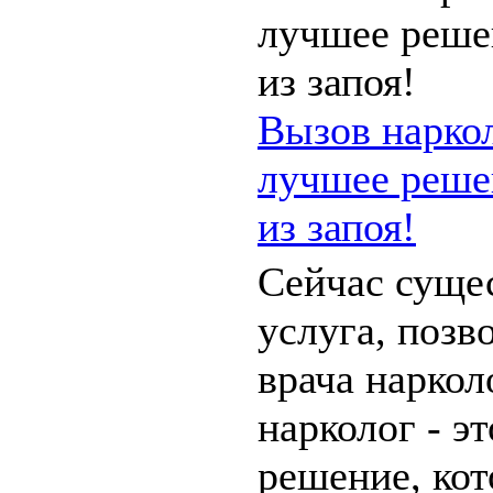
Вызов наркол
лучшее реше
из запоя!
Сейчас сущес
услуга, позв
врача наркол
нарколог - э
решение, кот