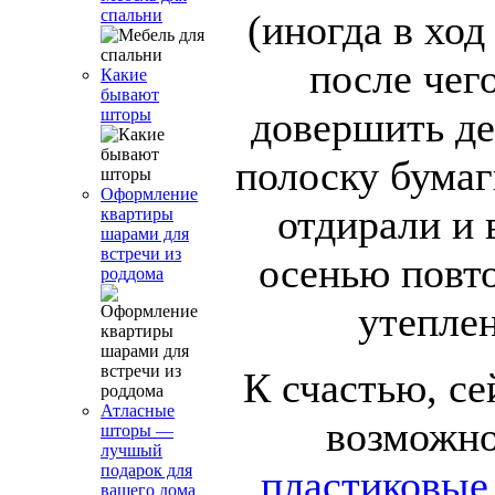
спальни
(иногда в ход
после чег
Какие
бывают
довершить де
шторы
полоску бумаг
Оформление
отдирали и 
квартиры
шарами для
встречи из
осенью повт
роддома
утеплен
К счастью, с
Атласные
возможн
шторы —
лучшый
подарок для
пластиковые
вашего дома