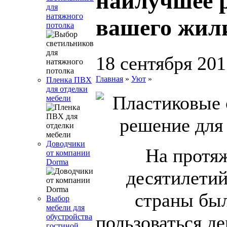
наилучшее 
для
натяжного
вашего жи
потолка
18 сентября 201
Главная
»
Уют
»
Пленка ПВХ
для отделки
мебели
Доводчики
На протя
от компании
Dorma
десятилети
страны бы
Выбор
мебели для
пользоваться д
обустройства
гостиной