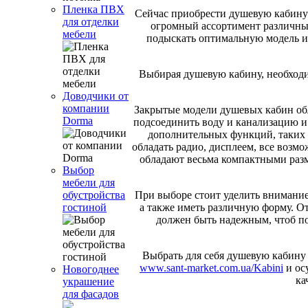
Пленка ПВХ
Сейчас приобрести душевую кабину н
для отделки
огромный ассортимент различных
мебели
подыскать оптимальную модель и 
Выбирая душевую кабину, необходи
Доводчики от
компании
Закрытые модели душевых кабин обла
Dorma
подсоединить воду и канализацию и
дополнительных функций, таких к
обладать радио, дисплеем, все воз
обладают весьма компактными разм
Выбор
мебели для
При выборе стоит уделить внимание
обустройства
а также иметь различную форму. От
гостиной
должен быть надежным, чтоб под
Выбрать для себя душевую кабину 
www.sant-market.com.ua/Kabini
и ос
Новогоднее
ка
украшение
для фасадов