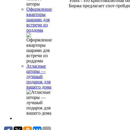
YoBit - это криптовалютная би
Биржа предлагает спот-трейдин
Оформление
квартиры
шарами для
встречи из
роддома
Атласные
шторы —
лучшый
подарок для
вашего дома