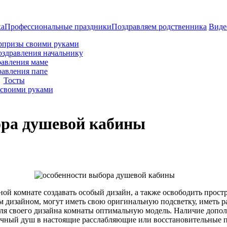
ка
Профессиональные праздники
Поздравляем родственника
Виде
рпризы своими руками
оздравления начальнику
авления маме
равления папе
Тосты
своими руками
ора душевой кабины
ой комнате создавать особый дизайн, а также освободить прос
 дизайном, могут иметь свою оригинальную подсветку, иметь р
ля своего дизайна комнаты оптимальную модель. Наличие допо
ычный душ в настоящие расслабляющие или восстановительные 