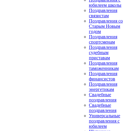
юбилеем школы
Поздравления
связистам
Поздравления со
Старым Новым
годом
Поздравления
спортсменам
Поздравления
судебным
приставам
Поздравления
таможенникам
Поздравления
финансистов
Поздравления
энергетикам
Свадебные
поздравления
Свадебные
поздравления
Универсальные
поздравления с
юбилеем