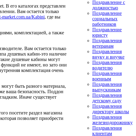
Поздравление с
t. В его каталогах представлен
должностью
лении. Вам остается только
Поздравление
nt-market.com.ua/Kabini
, где вы
социальных
работников
Поздравление
иями, комплектацией, а также
юристу
Поздравления
ветеранам
зводителе. Вам остается только
Поздравления
типа душевых кабин-это наличие
внуку и внучке
 такие душевые кабины могут
Поздравления
 функций не имеют, но зато они
водителю
Внутренняя комплектация очень
Поздравления
военным
Поздравления
могут быть разного материала,
выпускникам
кже ваша безопасность. Поддон
Поздравления
 гладким. Иначе существует
детскому саду
Поздравления
директору школы
ого посетите раздел магазина
Поздравления
 которая позволяет приобрести
железнодорожнику
Поздравления
клиентам