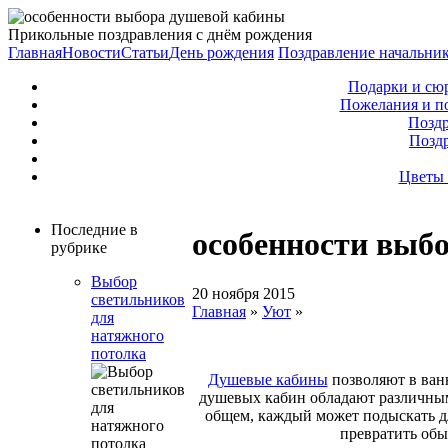
Прикольные поздравления с днём рождения
Главная
Новости
Статьи
День рождения
Поздравление начальни
Подарки и сю
Пожелания и п
Поздр
Позд
Цветы 
Последние в
особенности выб
рубрике
Выбор
20 ноября 2015
светильников
Главная
»
Уют
»
для
натяжного
потолка
Душевые кабины
позволяют в ванн
душевых кабин обладают различным
общем, каждый может подыскать д
превратить об