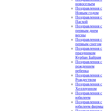
новосельем
Поздравления с
Новым годом
Поздравления с
Пасхой
Поздравления с
первым днем
весны
Поздравления с
первым снегом
Поздравления с
праздником
Курбан Байрам
Поздравления с
рождением
ребенка
Поздравления с
Рождеством
Поздравления с
Хеллоуином
Поздравления с
юбилеем
Поздравления с
юбилеем фирмы
Поздравления с