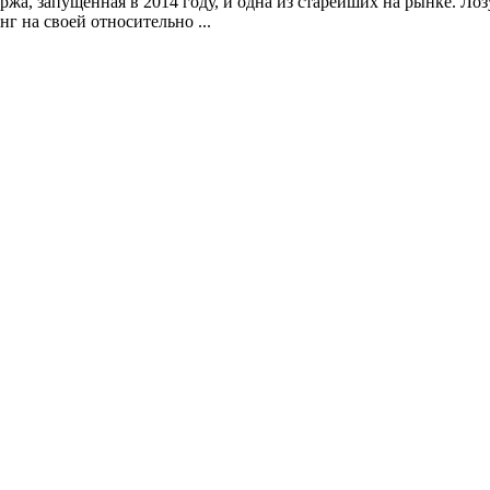
ржа, запущенная в 2014 году, и одна из старейших на рынке. Лозу
г на своей относительно ...