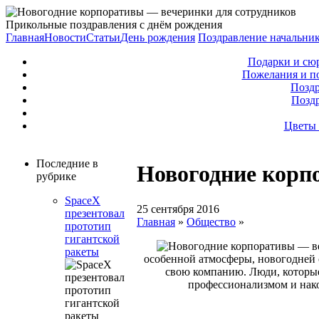
Прикольные поздравления с днём рождения
Главная
Новости
Статьи
День рождения
Поздравление начальни
Подарки и сю
Пожелания и п
Поздр
Позд
Цветы 
Последние в
Новогодние корп
рубрике
SpaceX
25 сентября 2016
презентовал
Главная
»
Общество
»
прототип
гигантской
ракеты
особенной атмосферы, новогодней с
свою компанию. Люди, которые
профессионализмом и нако