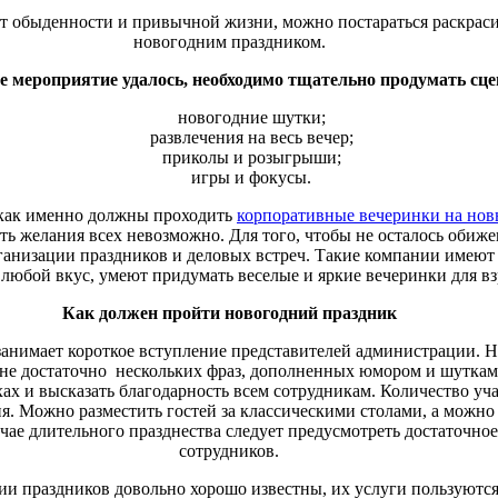
от обыденности и привычной жизни, можно постараться раскрас
новогодним праздником.
ое мероприятие удалось, необходимо тщательно продумать сц
новогодние шутки;
развлечения на весь вечер;
приколы и розыгрыши;
игры и фокусы.
как именно должны проходить
корпоративные вечеринки на нов
ать желания всех невозможно. Для того, чтобы не осталось обиж
ганизации праздников и деловых встреч. Такие компании имеют 
 любой вкус, умеют придумать веселые и яркие вечеринки для в
Как должен пройти новогодний праздник
анимает короткое вступление представителей администрации. Н
не достаточно нескольких фраз, дополненных юмором и шуткам
хах и высказать благодарность всем сотрудникам. Количество уч
я. Можно разместить гостей за классическими столами, а можно
учае длительного празднества следует предусмотреть достаточное
сотрудников.
ии праздников довольно хорошо известны, их услуги пользуютс