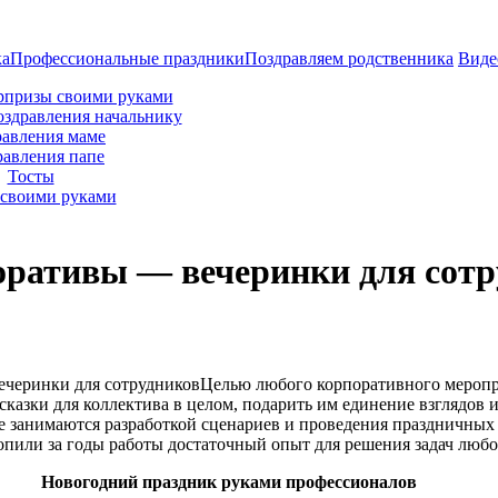
ка
Профессиональные праздники
Поздравляем родственника
Виде
рпризы своими руками
оздравления начальнику
авления маме
равления папе
Тосты
своими руками
оративы — вечеринки для сотр
Целью любого корпоративного меропр
казки для коллектива в целом, подарить им единение взглядов и
 занимаются разработкой сценариев и проведения праздничных
пили за годы работы достаточный опыт для решения задач любо
Новогодний праздник руками профессионалов