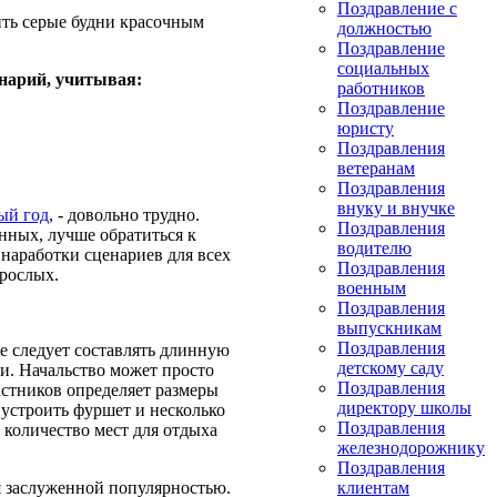
Поздравление с
ить серые будни красочным
должностью
Поздравление
социальных
енарий, учитывая:
работников
Поздравление
юристу
Поздравления
ветеранам
Поздравления
внуку и внучке
ый год
, - довольно трудно.
Поздравления
енных, лучше обратиться к
водителю
наработки сценариев для всех
Поздравления
зрослых.
военным
Поздравления
выпускникам
Поздравления
е следует составлять длинную
детскому саду
и. Начальство может просто
Поздравления
астников определяет размеры
директору школы
 устроить фуршет и несколько
Поздравления
 количество мест для отдыха
железнодорожнику
Поздравления
я заслуженной популярностью.
клиентам