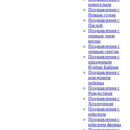
новосельем
Поздравления с
Новым годом
Поздравления с
Пасхой
Поздравления с
первым днем
весны
Поздравления с
первым снегом
Поздравления с
праздником
Курбан Байрам
Поздравления с
рождением
ребенка
Поздравления с
Рождеством
Поздравления с
Хеллоуином
Поздравления с
юбилеем
Поздравления с
юбилеем фирмы
Поздравления с