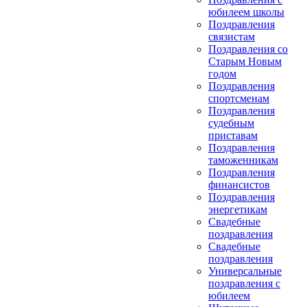
юбилеем школы
Поздравления
связистам
Поздравления со
Старым Новым
годом
Поздравления
спортсменам
Поздравления
судебным
приставам
Поздравления
таможенникам
Поздравления
финансистов
Поздравления
энергетикам
Свадебные
поздравления
Свадебные
поздравления
Универсальные
поздравления с
юбилеем