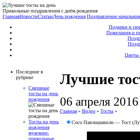
Прикольные поздравления с днём рождения
Главная
Новости
Статьи
День рождения
Поздравление начальни
Подарки и сю
Пожелания и п
Поздр
Позд
Цветы 
Последние в
Лучшие тос
рубрике
Смешные
тосты на день
06 апреля 2016
рождения
Главная
»
Видео
»
Тосты
»
Тосты на день
Сосо Павлиашвили — Тост (Лу
рождения
мужчине:
прикольные