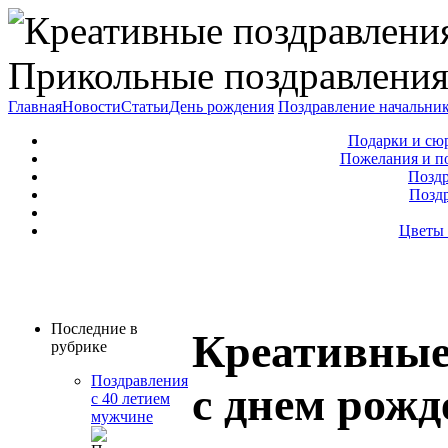
Прикольные поздравления
Главная
Новости
Статьи
День рождения
Поздравление начальни
Подарки и сю
Пожелания и п
Поздр
Позд
Цветы 
Последние в
Креативные
рубрике
Поздравления
с днем рожд
с 40 летием
мужчине