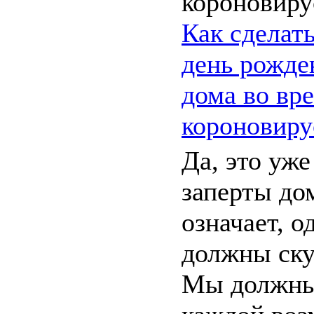
Как сделат
день рожде
дома во вр
короновиру
Да, это уж
заперты до
означает, о
должны ску
Мы должны