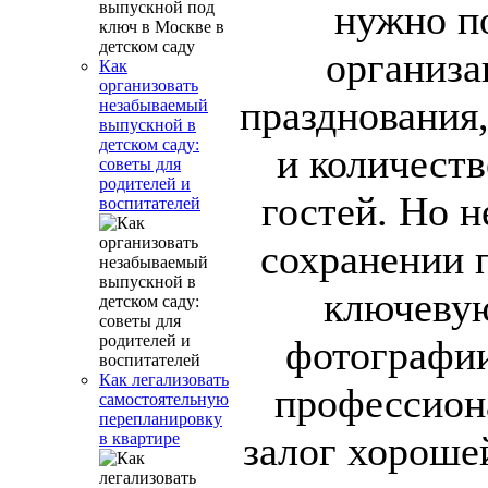
нужно по
организа
Как
организовать
празднования,
незабываемый
выпускной в
детском саду:
и количест
советы для
родителей и
гостей. Но 
воспитателей
сохранении 
ключевую
фотографии
Как легализовать
профессион
самостоятельную
перепланировку
залог хороше
в квартире