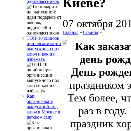
Киеве?
одноклассников
07 октября 20
Главная
»
Советы
»
ТОП-10 ошибок
при организации
выпускного под
ключ и как их
избежать
День рожде
праздником 
Тем более, ч
Как
организовать
выпускной под
раз в году
ключ в Москве в
детском саду
праздник хо