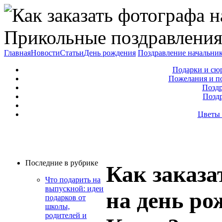
Прикольные поздравления
Главная
Новости
Статьи
День рождения
Поздравление начальни
Подарки и сю
Пожелания и п
Поздр
Позд
Цветы 
Последние в рубрике
Как заказа
Что подарить на
выпускной: идеи
на день ро
подарков от
школы,
родителей и