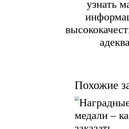
узнать м
информац
высококачест
адекв
Похожие з