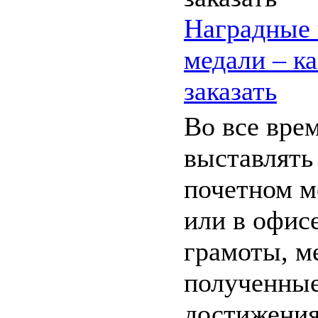
Наградные 
медали – к
заказать
Во все вре
выставлять
почетном м
или в офис
грамоты, ме
полученны
достижения.