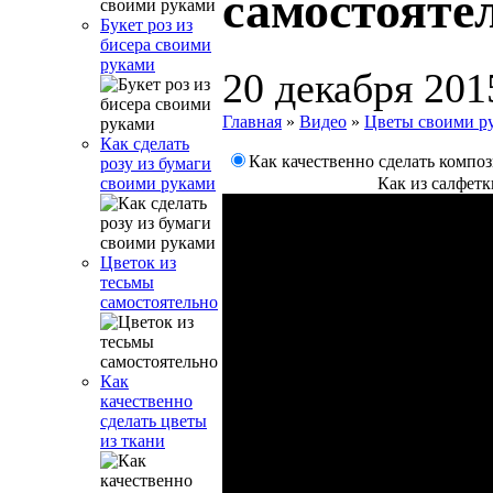
самостояте
Букет роз из
бисера своими
руками
20 декабря 201
Главная
»
Видео
»
Цветы своими р
Как сделать
Как качественно сделать компо
розу из бумаги
Как из салфетк
своими руками
Цветок из
тесьмы
самостоятельно
Как
качественно
сделать цветы
из ткани