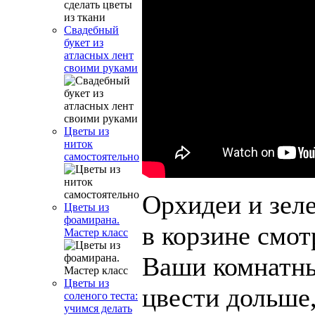
Свадебный
букет из
атласных лент
своими руками
Цветы из
ниток
самостоятельно
Орхидеи и зел
Цветы из
фоамирана.
в корзине смот
Мастер класс
Ваши комнатны
Цветы из
цвести дольше
соленого теста:
учимся делать