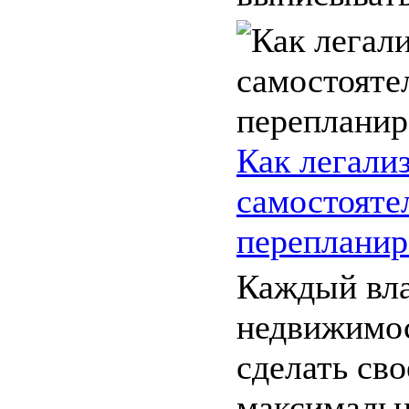
Как легали
самостояте
перепланир
Каждый вл
недвижимос
сделать св
максималь