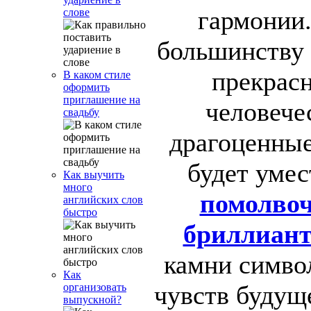
гармонии.
слове
большинству 
прекрас
В каком стиле
оформить
приглашение на
человече
свадьбу
драгоценные
будет умес
Как выучить
много
помолвоч
английских слов
быстро
бриллиан
камни симво
Как
чувств будущ
организовать
выпускной?