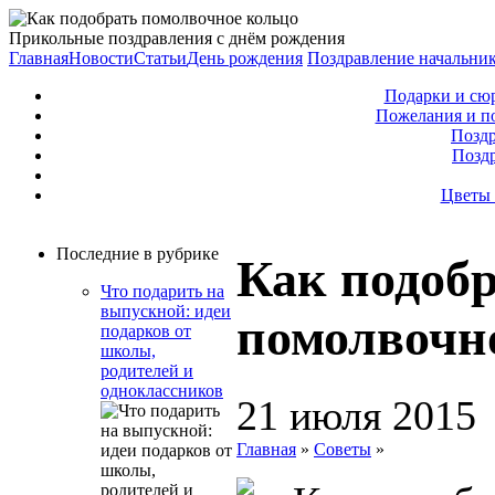
Прикольные поздравления с днём рождения
Главная
Новости
Статьи
День рождения
Поздравление начальни
Подарки и сю
Пожелания и п
Поздр
Позд
Цветы 
Последние в рубрике
Как подоб
Что подарить на
выпускной: идеи
помолвочн
подарков от
школы,
родителей и
одноклассников
21 июля 2015
Главная
»
Советы
»