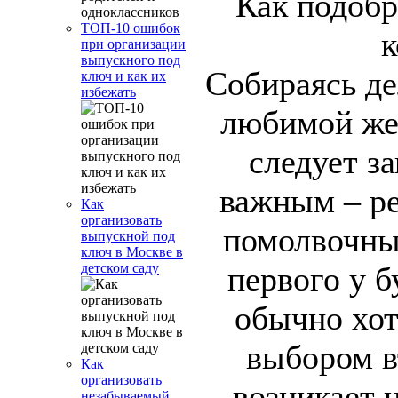
ТОП-10 ошибок
при организации
выпускного под
Собираясь де
ключ и как их
избежать
любимой же
следует з
важным – р
Как
организовать
помолвочны
выпускной под
ключ в Москве в
первого у 
детском саду
обычно хот
выбором в
Как
организовать
возникает 
незабываемый