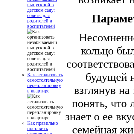
выпускной в
детском саду:
Параме
советы для
родителей и
воспитателей
Несомненно
кольцо был
соответствов
будущей 
Как легализовать
самостоятельную
перепланировку
взглянув на
в квартире
понять, что
знает о ее вку
Как правильно
семейная жи
поставить
удариение в