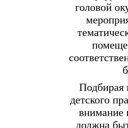
головой ок
мероприя
тематичес
помещен
соответстве
б
Подбирая 
детского пр
внимание 
должна быт