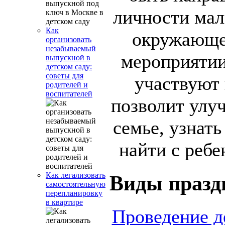
личности мал
Как
окружающег
организовать
незабываемый
мероприятии
выпускной в
детском саду:
советы для
участвуют 
родителей и
воспитателей
позволит улу
семье, узнать
найти с ребе
Как легализовать
Виды празд
самостоятельную
перепланировку
в квартире
Проведение д