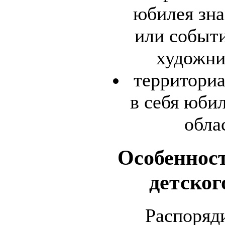
юбилея зн
или событи
художни
территори
в себя юбил
обла
Особеннос
детског
Распоряди