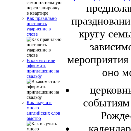
предпола
праздновани
Как правильно
поставить
удариение в
кругу семь
слове
зависимо
мероприятия 
В каком стиле
оформить
оно м
приглашение на
свадьбу
церковн
событиям
Как выучить
много
Рожде
английских слов
быстро
календа