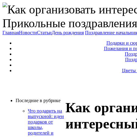
Прикольные поздравления
Главная
Новости
Статьи
День рождения
Поздравление начальни
Подарки и сю
Пожелания и п
Поздр
Позд
Цветы 
Последние в рубрике
Как орган
Что подарить на
выпускной: идеи
интересны
подарков от
школы,
родителей и