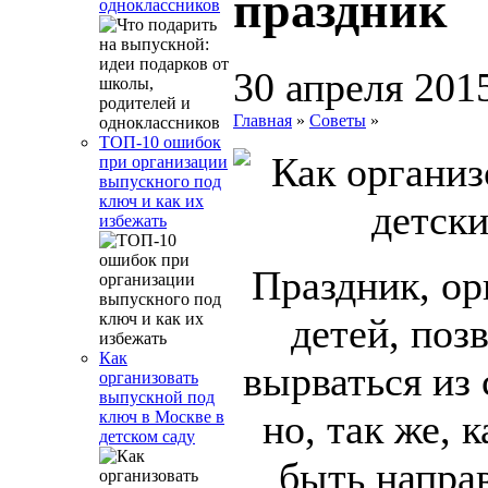
праздник
одноклассников
30 апреля 201
Главная
»
Советы
»
ТОП-10 ошибок
при организации
выпускного под
ключ и как их
избежать
Праздник, ор
детей, поз
Как
вырваться из 
организовать
выпускной под
но, так же, 
ключ в Москве в
детском саду
быть напра