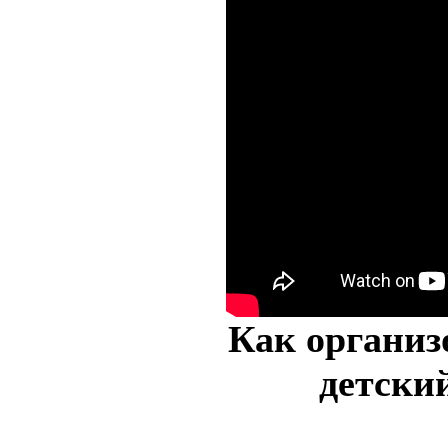
Как организ
детски