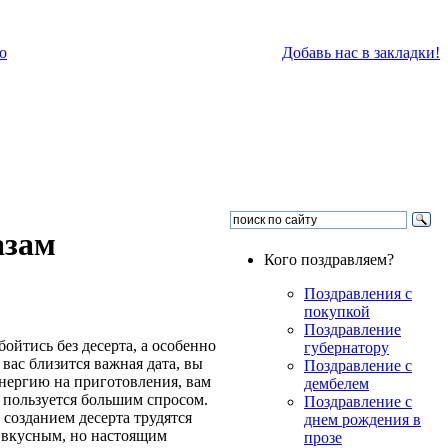
о
Добавь нас в закладки!
азам
Кого поздравляем?
Поздравления с
покупкой
Поздравление
ойтись без десерта, а особенно
губернатору
вас близится важная дата, вы
Поздравление с
 энергию на приготовления, вам
дембелем
га пользуется большим спросом.
Поздравление с
созданием десерта трудятся
днем рождения в
о вкусным, но настоящим
прозе