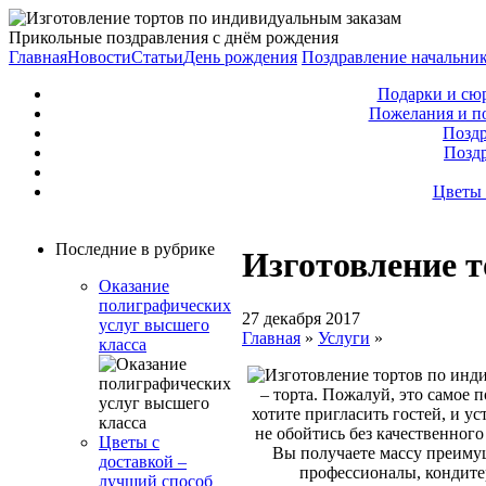
Прикольные поздравления с днём рождения
Главная
Новости
Статьи
День рождения
Поздравление начальни
Подарки и сю
Пожелания и п
Поздр
Позд
Цветы 
Последние в рубрике
Изготовление 
Оказание
полиграфических
27 декабря 2017
услуг высшего
Главная
»
Услуги
»
класса
– торта. Пожалуй, это самое 
хотите пригласить гостей, и у
не обойтись без качественного
Цветы с
Вы получаете массу преимущ
доставкой –
профессионалы, кондите
лучший способ