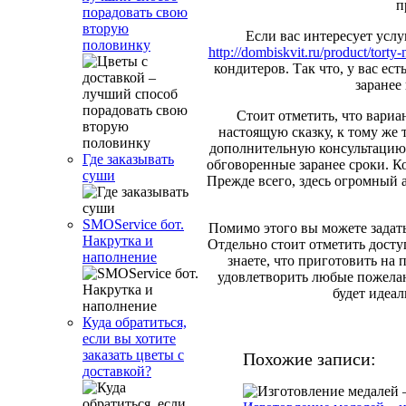
п
порадовать свою
вторую
Если вас интересует услу
половинку
http://dombiskvit.ru/product/torty-
кондитеров. Так что, у вас ес
заранее
Стоит отметить, что вариан
настоящую сказку, к тому же
дополнительную консультацию 
Где заказывать
обговоренные заранее сроки. К
суши
Прежде всего, здесь огромный 
SMOService бот.
Помимо этого вы можете задать
Накрутка и
Отдельно стоит отметить досту
наполнение
знаете, что приготовить на 
удовлетворить любые пожелан
будет идеал
Куда обратиться,
если вы хотите
заказать цветы с
Похожие записи:
доставкой?