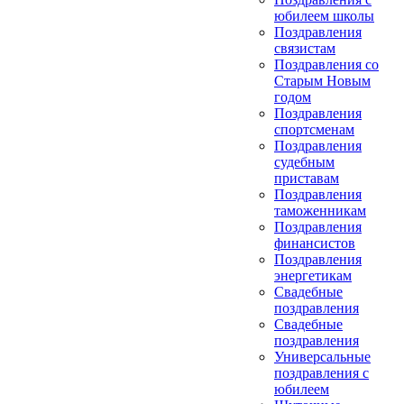
юбилеем школы
Поздравления
связистам
Поздравления со
Старым Новым
годом
Поздравления
спортсменам
Поздравления
судебным
приставам
Поздравления
таможенникам
Поздравления
финансистов
Поздравления
энергетикам
Свадебные
поздравления
Свадебные
поздравления
Универсальные
поздравления с
юбилеем