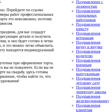
.
Поздравление с
должностью
чно. Перейдите по ссылке
Поздравление
римеры работ профессиональных
социальных
торта это невозможно, поэтому
работников
ервисом.
Поздравление
юристу
праздник, для вас создадут
Поздравления
тересующие детали и получить
ветеранам
я, и оно будет готово в четко
Поздравления
 и это можно легко объяснить.
внуку и внучке
енту находится индивидуальный
Поздравления
водителю
Поздравления
 учтены при оформлении торта.
военным
и вы не пожалеете. Если вы не
Поздравления
рте на свадьбу, здесь готовы
выпускникам
рмление, чтобы найти то, что
Поздравления
азднования!
детскому саду
Поздравления
директору школы
Поздравления
железнодорожнику
Поздравления
клиентам