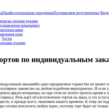
ка
Профессиональные праздники
Поздравляем родственника
Виде
рпризы своими руками
оздравления начальнику
авления маме
равления папе
Тосты
своими руками
тортов по индивидуальным зак
Ни одно праздничное торжество не может об
популярное лакомство на любом подобном мероприятии. И если у 
строить яркую вечеринку, но при этом не хотите тратить время и
 сервиса. Речь идет об изготовлении тортов на заказ, и эта услу
еств, и прежде всего, экономию вашего времени. К тому же над 
ры готовы воплотить любую идею, поэтому торт будет не тольк