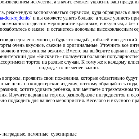
роизведением искусства, а значит, сможет украсить ваш праздник
га, рекомендую воспользоваться сервисом, куда обращалась я ли
na-den-rojdenie/
, и вы сможете узнать больше, а также увидеть п
ть возможность сделать мероприятие красивым, и вкусным, а без 
 позаботьтесь о заказе, и останетесь довольны высококлассным с
тов десерта есть много, и будь это свадьба, юбилей или детский 
 торты очень вкусные, свежие и оригинальные. Уточнить все ин
можно в телефонном режиме. Вместе вы выберите вариант издели
ондитерский дом «Бисквитъ» пользуется большой популярностью,
ассортимент тортов на разные случаи. К тому же к каждому кли
подход, что не менее важно.
 вопросы, проявить свои пожелания, которые обязательно будут
пные цены на кондитерские изделия, поэтому обращайтесь сюда, 
праздник, хотите удивить ребенка, или мечтаете о трехэтажном то
ия. Изучите варианты тортов, разнообразие ингредиентов и офо
ьно подходить для вашего мероприятия. Веселого и вкусного пр