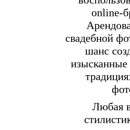
online-
Арендова
свадебной фо
шанс соз
изысканные
традиция
фот
Любая 
стилисти