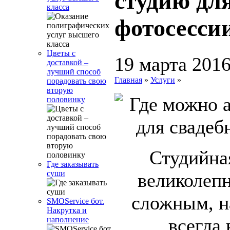
студию дл
класса
фотосесси
Цветы с
19 марта 201
доставкой –
лучший способ
Главная
»
Услуги
»
порадовать свою
вторую
половинку
Студийна
Где заказывать
суши
великолепн
сложным, 
SMOService бот.
Накрутка и
всегда
наполнение