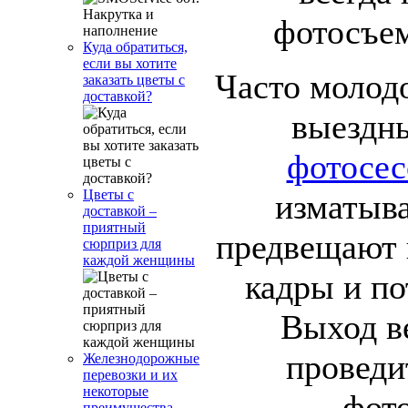
фотосъем
Куда обратиться,
если вы хотите
Часто молод
заказать цветы с
доставкой?
выездн
фотосес
Цветы с
изматыв
доставкой –
приятный
предвещают 
сюрприз для
каждой женщины
кадры и по
Выход в
проведи
Железнодорожные
перевозки и их
некоторые
фот
преимущества