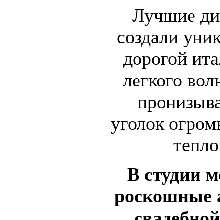
Лучшие ди
создали уни
дорогой ита
легкого вол
пронизыв
уголок огром
тепло
В студии 
роскошные 
свадебной