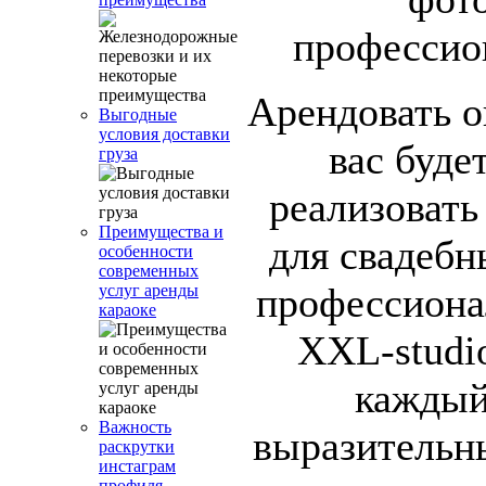
профессио
Арендовать о
Выгодные
условия доставки
вас буде
груза
реализовать
Преимущества и
для свадебн
особенности
современных
профессиона
услуг аренды
караоке
XXL-studio
каждый
Важность
выразительн
раскрутки
инстаграм
профиля