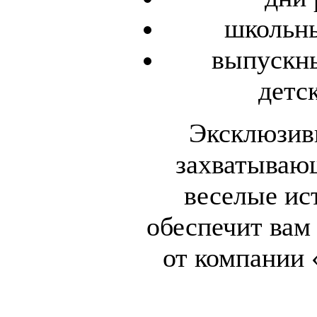
школьны
выпускны
детс
Эксклюзив
захватываю
веселые ист
обеспечит вам
от компании 