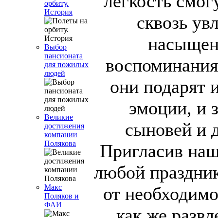
легкость смог
орбиту.
История
сквозь ув
насыщен
Выбор
пансионата
воспоминания
для пожилых
людей
они подарят 
эмоции, и 
Великие
сыновей и д
достижения
компании
Полякова
Пригласив наш
любой праздник
Макс
от необходимо
Поляков и
ФАИ
как же развл