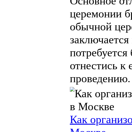
Основное от
церемонии б
обычной це
заключается 
потребуется 
отнестись к 
проведению. 
Как организо