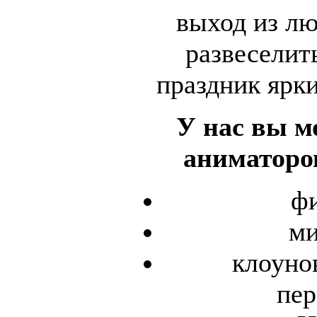
выход из лю
развеселить
праздник ярк
У нас вы м
аниматоро
фи
ми
клоуно
пер