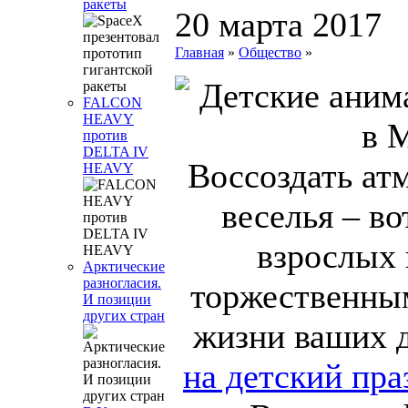
ракеты
20 марта 2017
Главная
»
Общество
»
FALCON
HEAVY
против
DELTA IV
Воссоздать ат
HEAVY
веселья – во
взрослых
Арктические
разногласия.
торжественны
И позиции
других стран
жизни ваших 
на детский пра