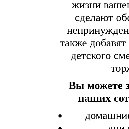
жизни вашег
сделают об
непринужденн
также добавят
детского см
тор
Вы можете з
наших сот
домашние
дни 