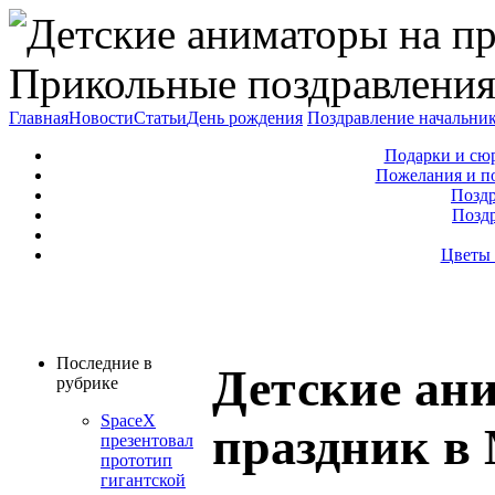
Прикольные поздравления
Главная
Новости
Статьи
День рождения
Поздравление начальни
Подарки и сю
Пожелания и п
Поздр
Позд
Цветы 
Последние в
Детские ан
рубрике
SpaceX
праздник в
презентовал
прототип
гигантской