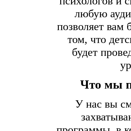
психологов и с
любую ауди
позволяет вам 
том, что дет
будет прове
ур
Что мы 
У нас вы см
захватыва
программы, в 