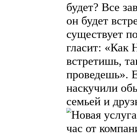
будет? Все зав
он будет встр
существует по
гласит: «Как 
встретишь, та
проведешь». 
наскучили об
семьей и друзь