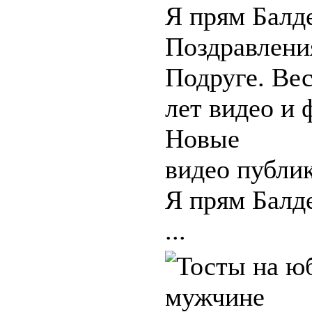
Я прям Балд
Поздравлени
Подруге. Ве
лет видео и 
Новые
видео публи
Я прям Балд
...