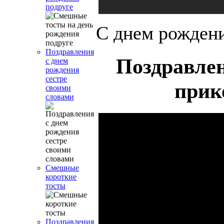
подруге
С днем рождени
Поздравления
Поздравле
с днем
рождения
сестре
прик
своими
словами
Смешные
короткие
тосты
Поздравления