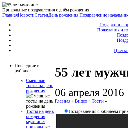
Прикольные поздравления с днём рождения
Главная
Новости
Статьи
День рождения
Поздравление начальни
Подарки и сю
Пожелания и п
Поздр
Позд
Цветы 
Последние в
55 лет мужч
рубрике
Смешные
тосты на день
06 апреля 2016
рождения
Главная
»
Видео
»
Тосты
»
Поздравления с юбилеем при
Тосты на день
рождения
мужчине:
прикольные