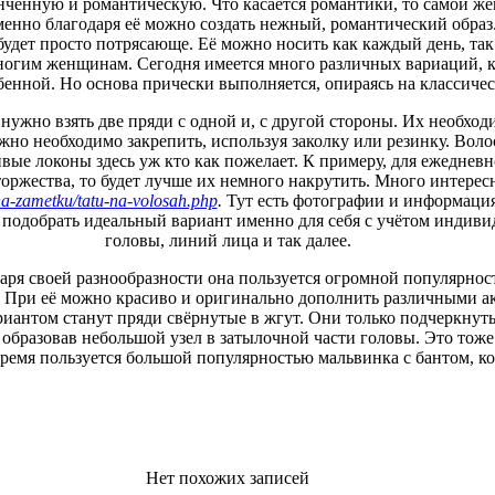
нчённую и романтическую. Что касается романтики, то самой же
енно благодаря её можно создать нежный, романтический образ
 будет просто потрясающе. Её можно носить как каждый день, та
ногим женщинам. Сегодня имеется много различных вариаций, 
бенной. Но основа прически выполняется, опираясь на классичес
нужно взять две пряди с одной и, с другой стороны. Их необход
ожно необходимо закрепить, используя заколку или резинку. Вол
ивые локоны здесь уж кто как пожелает. К примеру, для ежеднев
 торжества, то будет лучше их немного накрутить. Много интере
na-zametku/tatu-na-volosah.php
.
Тут есть фотографии и информация
о подобрать идеальный вариант именно для себя с учётом индив
головы, линий лица и так далее.
даря своей разнообразности она пользуется огромной популярно
. При её можно красиво и оригинально дополнить различными а
иантом станут пряди свёрнутые в жгут. Они только подчеркнуть
образовав небольшой узел в затылочной части головы. Это тоже
ремя пользуется большой популярностью мальвинка с бантом, ко
Нет похожих записей