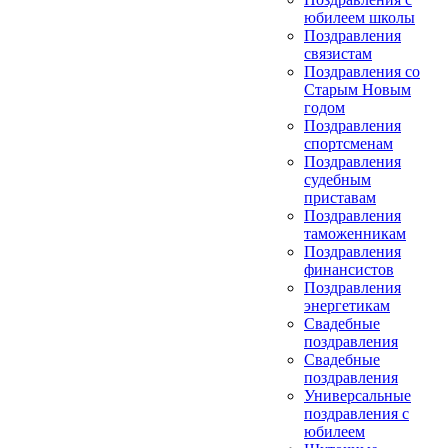
юбилеем школы
Поздравления
связистам
Поздравления со
Старым Новым
годом
Поздравления
спортсменам
Поздравления
судебным
приставам
Поздравления
таможенникам
Поздравления
финансистов
Поздравления
энергетикам
Свадебные
поздравления
Свадебные
поздравления
Универсальные
поздравления с
юбилеем