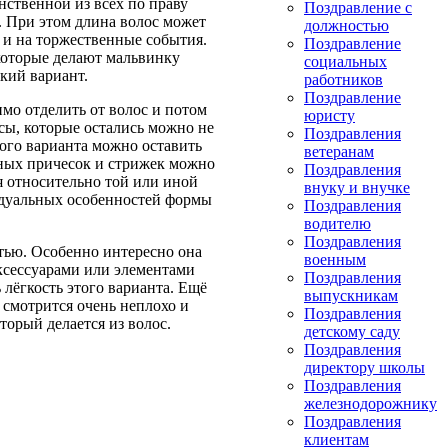
нственной из всех по праву
Поздравление с
. При этом длина волос может
должностью
к и на торжественные события.
Поздравление
которые делают мальвинку
социальных
кий вариант.
работников
Поздравление
имо отделить от волос и потом
юристу
осы, которые остались можно не
Поздравления
ного варианта можно оставить
ветеранам
сных причесок и стрижек можно
Поздравления
 относительно той или иной
внуку и внучке
идуальных особенностей формы
Поздравления
водителю
Поздравления
стью. Особенно интересно она
военным
ксессуарами или элементами
Поздравления
 лёгкость этого варианта. Ещё
выпускникам
 смотрится очень неплохо и
Поздравления
торый делается из волос.
детскому саду
Поздравления
директору школы
Поздравления
железнодорожнику
Поздравления
клиентам