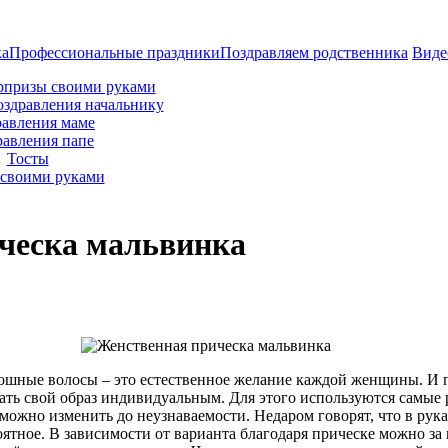
ка
Профессиональные праздники
Поздравляем родственника
Виде
рпризы своими руками
оздравления начальнику
авления маме
равления папе
Тосты
своими руками
ческа мальвинка
кошные волосы – это естественное желание каждой женщины. И 
лать свой образ индивидуальным. Для этого используются самые
ожно изменить до неузнаваемости. Недаром говорят, что в рука
ятное. В зависимости от варианта благодаря прическе можно за 