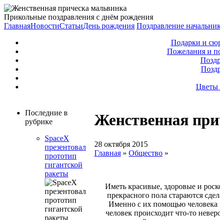
Прикольные поздравления с днём рождения
Главная
Новости
Статьи
День рождения
Поздравление начальни
Подарки и сю
Пожелания и п
Поздр
Позд
Цветы 
Последние в
Женственная при
рубрике
SpaceX
28 октября 2015
презентовал
Главная
»
Общество
»
прототип
гигантской
ракеты
Иметь красивые, здоровые и рос
прекрасного пола стараются сде
Именно с их помощью человека м
человек происходит что-то неверо