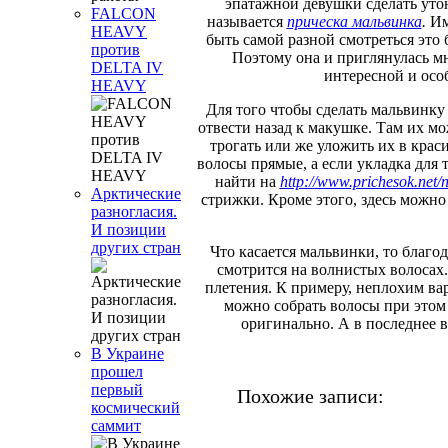
эпатажной девушки сделать уто
FALCON
называется
прическа мальвинка
.
Им
HEAVY
быть самой разной смотреться это
против
Поэтому она и приглянулась м
DELTA IV
интересной и осо
HEAVY
Для того чтобы сделать мальвинку 
отвести назад к макушке. Там их м
трогать или же уложить их в крас
волосы прямые, а если укладка для
найти на
http://www.prichesok.net/
Арктические
стрижки. Кроме этого, здесь можн
разногласия.
И позиции
других стран
Что касается мальвинки, то благо
смотрится на волнистых волосах
плетения. К примеру, неплохим вар
можно собрать волосы при этом 
оригинально. А в последнее в
В Украине
прошел
первый
Похожие записи:
космический
саммит