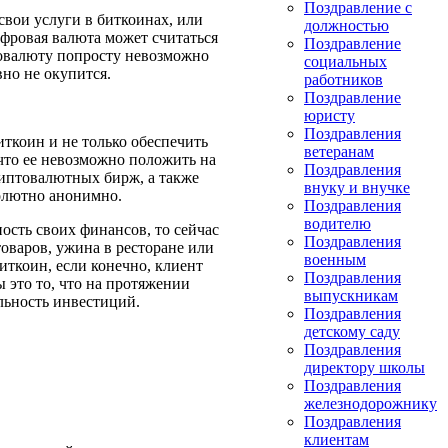
Поздравление с
свои услуги в биткоинах, или
должностью
ифровая валюта может считаться
Поздравление
овалюту попросту невозможно
социальных
вно не окупится.
работников
Поздравление
юристу
Поздравления
иткоин и не только обеспечить
ветеранам
 что ее невозможно положить на
Поздравления
риптовалютных бирж, а также
внуку и внучке
олютно анонимно.
Поздравления
водителю
ость своих финансов, то сейчас
Поздравления
оваров, ужина в ресторане или
военным
иткоин, если конечно, клиент
Поздравления
 это то, что на протяжении
выпускникам
льность инвестиций.
Поздравления
детскому саду
Поздравления
директору школы
Поздравления
железнодорожнику
Поздравления
клиентам