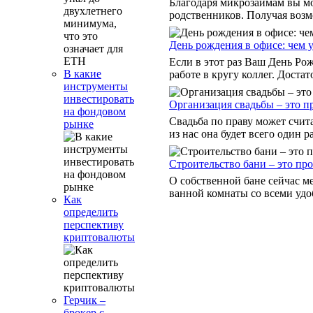
Благодаря микрозаймам вы мо
родственников. Получая возм
День рождения в офисе: чем у
Если в этот раз Ваш День Рож
В какие
работе в кругу коллег. Достат
инструменты
инвестировать
Организация свадьбы – это п
на фондовом
Свадьба по праву может счит
рынке
из нас она будет всего один р
Строительство бани – это про
О собственной бане сейчас м
ванной комнаты со всеми удоб
Как
определить
перспективу
криптовалюты
Герчик –
брокер с