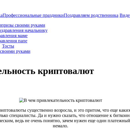
ка
Профессиональные праздники
Поздравляем родственника
Виде
рпризы своими руками
оздравления начальнику
авления маме
равления папе
Тосты
своими руками
ельность криптовалют
иптовалюты существенно возросла, и это притом, что еще каких-т
олько специалисты. Да и нужно сказать, что отношение к биткои
еским, ведь не очень понятно, зачем нужен еще один платежный
немало.