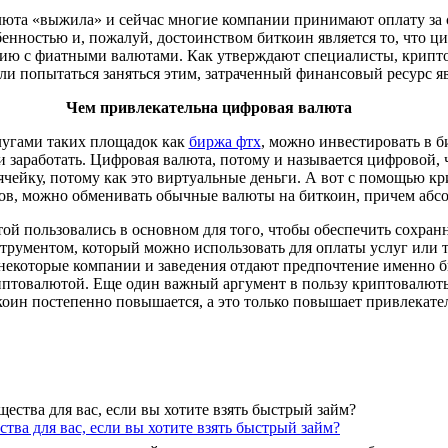
люта «выжила» и сейчас многие компании принимают оплату за 
енностью и, пожалуй, достоинством биткоин является то, что ц
нию с фиатными валютами. Как утверждают специалисты, крипт
сли попытаться заняться этим, затраченный финансовый ресурс я
Чем привлекательна цифровая валюта
лугами таких площадок как
биржа фтх
, можно инвестировать в б
 и заработать. Цифровая валюта, потому и называется цифровой,
 ячейку, потому как это виртуальные деньги. А вот с помощью к
ов, можно обменивать обычные валюты на биткоин, причем абс
ой пользовались в основном для того, чтобы обеспечить сохранн
рументом, который можно использовать для оплаты услуг или т
, некоторые компании и заведения отдают предпочтение именно б
иптовалютой. Еще один важный аргумент в пользу криптовалюты
ткоин постепенно повышается, а это только повышает привлекате
тва для вас, если вы хотите взять быстрый займ?