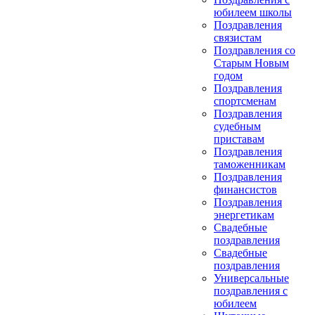
юбилеем школы
Поздравления
связистам
Поздравления со
Старым Новым
годом
Поздравления
спортсменам
Поздравления
судебным
приставам
Поздравления
таможенникам
Поздравления
финансистов
Поздравления
энергетикам
Свадебные
поздравления
Свадебные
поздравления
Универсальные
поздравления с
юбилеем