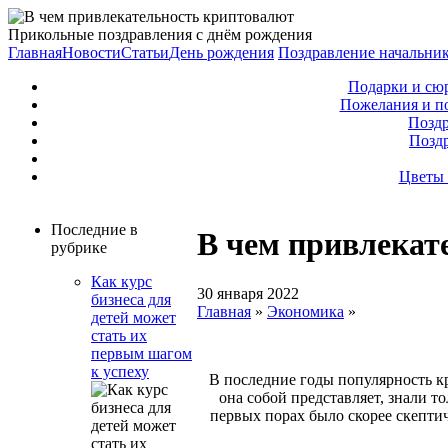
Прикольные поздравления с днём рождения
Главная
Новости
Статьи
День рождения
Поздравление начальни
Подарки и сю
Пожелания и п
Поздр
Позд
Цветы 
Последние в
В чем привлекат
рубрике
Как курс
30 января 2022
бизнеса для
Главная
»
Экономика
»
детей может
стать их
первым шагом
к успеху
В последние годы популярность кр
она собой представляет, знали т
первых порах было скорее скептич