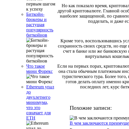
Но как показало время, криптова
другой криптовалюте. Главной особ
Биткойн-
наиболее защищенной, по сравне
брокеры и
подделать, и даже е
растущая
популярность
биткойнов
Кроме того, воспользовавшись ус
сохранность своих средств, но еще
счет в банке или же банковскую
виртуальных кошельк
Если на первых порах, криптовалют
Что такое
она стала обычным платежным инст
мини Форекс
туристического тура. Более того
готов делать оплату именно кр
последних лет, курс би
Ethereum упал
до
двухлетнего
минимума,
Похожие записи:
что это
означает для
ETH
В чем заключаются преимущес