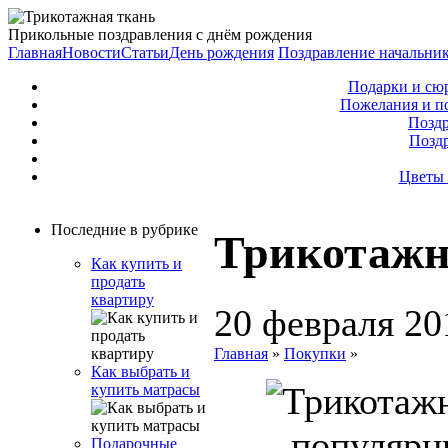
Прикольные поздравления с днём рождения
Главная
Новости
Статьи
День рождения
Поздравление начальни
Подарки и сю
Пожелания и п
Поздр
Позд
Цветы 
Последние в рубрике
Трикотажн
Как купить и
продать
квартиру
20 февраля 20
Главная
»
Покупки
»
Как выбрать и
купить матрасы
популярн
Подарочные