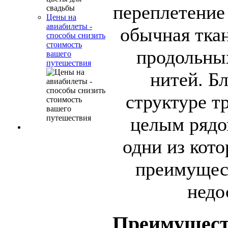
переплетение
Цены на
авиабилеты -
обычная ткан
способы снизить
стоимость
продольны
вашего
путешествия
нитей. Б
структуре т
целым рядо
одни из кот
преимущест
недо
Преимущест