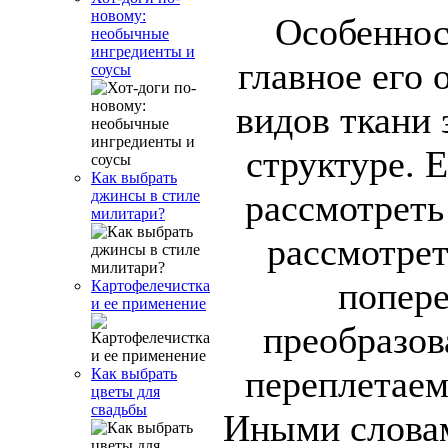
новому:
Особеннос
необычные
ингредиенты и
главное его 
соусы
видов ткани 
структуре. 
Как выбрать
джинсы в стиле
рассмотреть
милитари?
рассмотрет
попере
Картофелечистка
и ее применение
преобразов
переплетаем
Как выбрать
цветы для
свадьбы
Иными словам