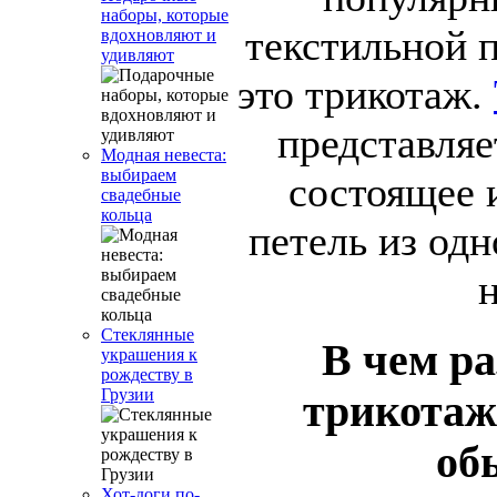
наборы, которые
текстильной 
вдохновляют и
удивляют
это трикотаж.
представляе
Модная невеста:
выбираем
состоящее 
свадебные
кольца
петель из од
Стеклянные
В чем р
украшения к
рождеству в
Грузии
трикотаж
об
Хот-доги по-