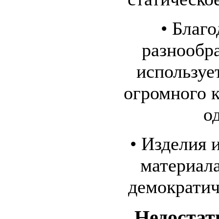
• Благ
разнообр
используе
огромного к
о
• Изделия 
материала
демократич
Недостат