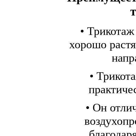
• Трикотаж
хорошо растя
напр
• Трикот
практиче
• Он отли
воздухопр
благодар