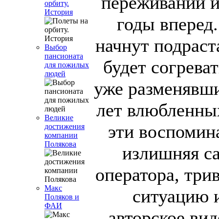
переживаний и
орбиту.
История
годы вперед.
начнут подраст
Выбор
пансионата
будет согрева
для пожилых
людей
уже разменявши
лет влюбленны
Великие
эти воспомин
достижения
компании
Полякова
излишняя с
оператора, три
Макс
ситуацию 
Поляков и
ФАИ
авторское вид