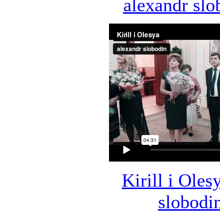
alexandr slo
Kirill i Oles
slobodi