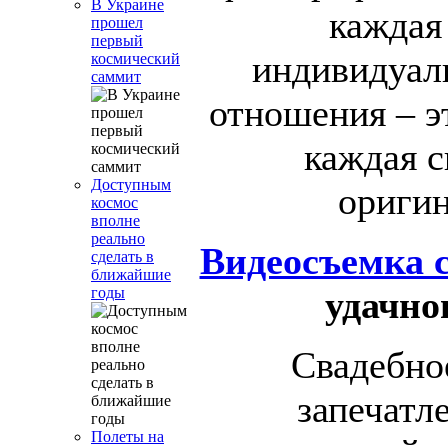
В Украине
каждая 
прошел
первый
индивидуал
космический
саммит
отношения – эт
каждая с
Доступным
оригин
космос
вполне
реально
Видеосъемка 
сделать в
ближайшие
удачно
годы
Свадебное
запечатл
Полеты на