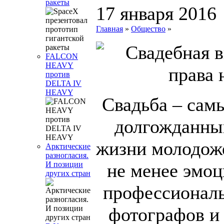
ракеты
17 января 2016
Главная
»
Общество
»
FALCON
HEAVY
против
DELTA IV
HEAVY
Свадьба – сам
долгожданный
жизни молодож
Арктические
разногласия.
не менее эмоц
И позиции
других стран
профессиональ
фотографов и 