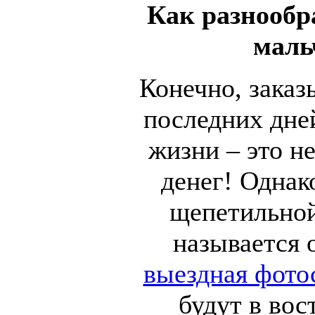
Как разнообр
мал
Конечно, заказ
последних дне
жизни – это н
денег! Однак
щепетильной
называется 
выездная фото
будут в вос