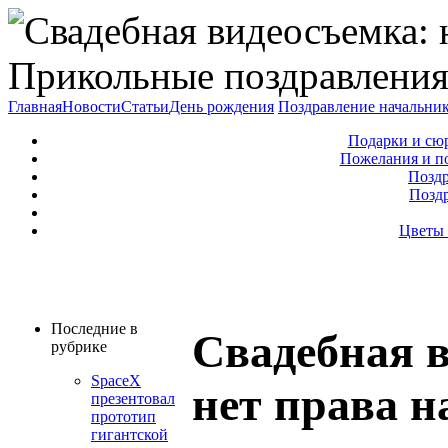
Прикольные поздравления
Главная
Новости
Статьи
День рождения
Поздравление начальни
Подарки и сю
Пожелания и п
Поздр
Позд
Цветы 
Последние в
Свадебная 
рубрике
SpaceX
нет права н
презентовал
прототип
гигантской