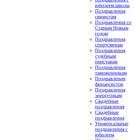
юбилеем школы
Поздравления
связистам
Поздравления со
Старым Новым
годом
Поздравления
спортсменам
Поздравления
судебным
приставам
Поздравления
таможенникам
Поздравления
финансистов
Поздравления
энергетикам
Свадебные
поздравления
Свадебные
поздравления
Универсальные
поздравления с
юбилеем