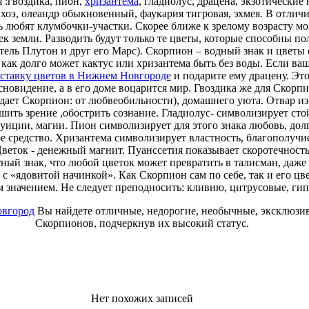
 :гвоздика, пион,
хризантема
, гладиолус, драцена, экзотические
нхоэ, олеандр обыкновенный, фаукария тигровая, эхмея
.
В отличие
любят клумбочки-участки. Скорее ближе к зрелому возрасту мог
ек земли. Разводить будут только те цветы, которые способны по
тель Плутон и друг его Марс). Скорпион – водный знак и цветы е
как долго может кактус или хризантема быть без воды. Если ва
ставку цветов в Нижнем Новгороде
и подарите ему драцену. Это
новидение, а в его доме воцарится мир. Гвоздика же для Скорпи
традает Скорпион: от любвеобильности), домашнего уюта. Отвар и
шить зрение ,обострить сознание. Гладиолус- символизирует стойк
уиции, магии. Пион символизирует для этого знака любовь, долго
е средство. Хризантема символизирует властность, благополучи
Цветок - денежный магнит. Пуанссетия показывает скоротечност
ный знак, что любой цветок может превратить в талисман, даж
 «ядовитой начинкой». Как Скорпион сам по себе, так и его цве
м значением. Не следует преподносить: кливию, цитрусовые, ги
овгород
Вы найдете отличные, недорогие, необычные, эксклюзи
Скорпионов, подчеркнув их высокий статус.
Нет похожих записей