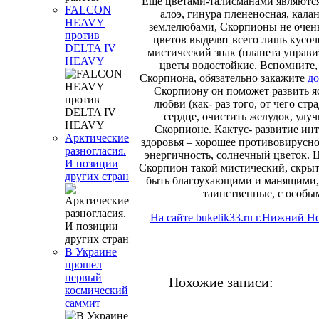
Еще цветами-талисманами являются
FALCON
алоэ, гинура плененосная, кала
HEAVY
землелюбами, Скорпионы не очень 
против
цветов выделят всего лишь кусоч
DELTA IV
мистический знак (планета управи
HEAVY
цветы водостойкие. Вспомните, 
Скорпиона, обязательно закажите
до
Скорпиону он поможет развить яс
любви (как- раз того, от чего с
сердце, очистить желудок, улуч
Скорпионе. Кактус- развитие инт
Арктические
здоровья – хорошее противовирусно
разногласия.
энергичность, солнечный цветок. 
И позиции
Скорпион такой мистический, скрыт
других стран
быть благоухающими и манящими, с
таинственные, с особы
На сайте buketik33.ru г.Нижний Н
В Украине
прошел
первый
Похожие записи:
космический
саммит