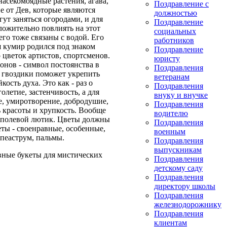
 насекомоядные растения, агава,
Поздравление с
 от Дев, которые являются
должностью
ут заняться огородами, и для
Поздравление
ложительно повлиять на этот
социальных
го тоже связаны с водой. Его
работников
ш кумир родился под знаком
Поздравление
 цветок артистов, спортсменов.
юристу
онов - символ постоянства в
Поздравления
з гвоздики поможет укрепить
ветеранам
ость духа. Это как - раз о
Поздравления
летие, застенчивость, а для
внуку и внучке
е, умиротворение, добродушие,
Поздравления
ь красоты и хрупкость. Вообще
водителю
е полевой лютик. Цветы должны
Поздравления
ты - своенравные, особенные,
военным
ппеаструм, пальмы.
Поздравления
выпускникам
вные букеты для мистических
Поздравления
детскому саду
Поздравления
директору школы
Поздравления
железнодорожнику
Поздравления
клиентам