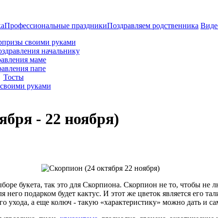
ка
Профессиональные праздники
Поздравляем родственника
Виде
рпризы своими руками
оздравления начальнику
авления маме
равления папе
Тосты
своими руками
ября - 22 ноября)
ыборе букета, так это для Скорпиона. Скорпион не то, чтобы не 
 него подарком будет кактус. И этот же цветок является его та
 ухода, а еще колюч - такую «характеристику» можно дать и са