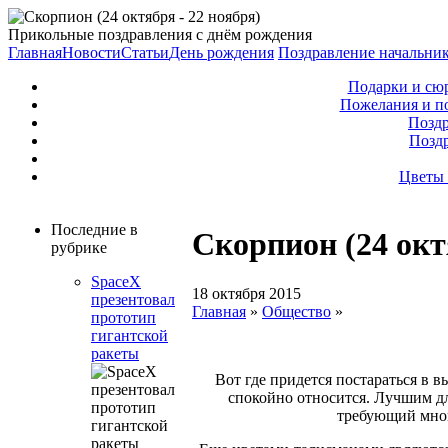
Прикольные поздравления с днём рождения
Главная
Новости
Статьи
День рождения
Поздравление начальни
Подарки и сю
Пожелания и п
Поздр
Позд
Цветы 
Последние в
Скорпион (24 окт
рубрике
SpaceX
18 октября 2015
презентовал
Главная
»
Общество
»
прототип
гигантской
ракеты
Вот где придется постараться в в
спокойно относится. Лучшим для
требующий много