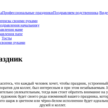
ка
Профессиональные праздники
Поздравляем родственника
Виде
рпризы своими руками
оздравления начальнику
авления маме
равления папе
Тосты
своими руками
аздник
аситесь, что каждый человек хочет, чтобы праздник, устроенный 
оратив для коллег, был интересным и при этом незабываемым. И
ительно увлекательным, тогда вам стоит обратить внимание на у
 художник будет своего рода изюминкой вашего праздника, кото
, что шарж в цветном или чёрно-белом исполнении будет идеаль
друзей и коллег.