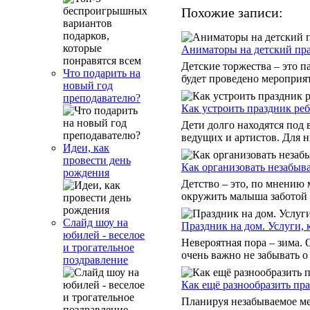
Похожие записи:
Аниматоры на детский пр
Детские торжества – это па
Что подарить на
будет проведено мероприяти
новый год
преподавателю?
Как устроить праздник ре
Дети долго находятся под
ведущих и артистов. Для ни
Идеи, как
провести день
Как организовать незабыв
рождения
Детство – это, по мнению
окружить малыша заботой 
Слайд шоу на
Праздник на дом. Услуги, 
юбилей - веселое
Невероятная пора – зима.
и трогательное
очень важно не забывать о
поздравление
Как ещё разнообразить пр
Планируя незабываемое мер