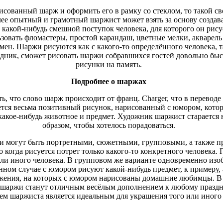
рисованный шарж и оформить его в рамку со стеклом, то такой св
ее опытный и грамотный шаржист может взять за основу создав
 какой-нибудь смешной поступок человека, для которого он рису
овать фломастеры, простой карандаш, цветные мелки, акварель 
мен. Шаржи рисуются как с какого-то определённого человека, т
ник, сможет рисовать шаржи собравшихся гостей довольно быст
рисунки на память.
Подробнее о шаржах
ь, что слово шарж происходит от франц. Charger, что в переводе
ется весьма позитивный рисунок, нарисованный с юмором, котор
и какое-нибудь животное и предмет. Художник шаржист старается
образом, чтобы хотелось порадоваться.
и могут быть портретными, сюжетными, групповыми, а также 
 когда рисуется потрет только какого-то конкретного человека.
ли иного человека. В групповом же варианте одновременно изоб
анном случае с юмором рисуют какой-нибудь предмет, к примеру,
ажения, на которых с юмором нарисованы домашние любимцы. В 
шаржи станут отличным весёлым дополнением к любому праздни
м шаржиста является идеальным для украшения того или иного 