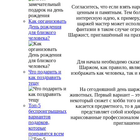
Согласитесь, что если взять на
ценным и памятным. Тем бол
интересную идею, к примеру,
Как организовать
шаржей мастер может использ
День рождения
фантазии в таком случае огро
для близкого
Шаржист, приглашённый на празд
человека?
Для начала необходимо сказат
Шаржом, как правило, явля
Что подарить и
изображать как человека, так 
как поздравить
тещу
На сегодняшний день шарж
животных. Первый вариант – это
некоторый сюжет с хобби того и
Топ-5
касается предметного, то в д
беспроигрышных
представляет собой изобр
вариантов
нарисованные профессионалом 
подарков,
приглашение
которые
понравятся всем