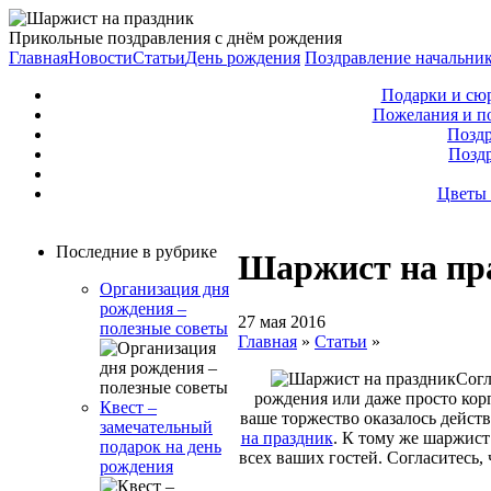
Прикольные поздравления с днём рождения
Главная
Новости
Статьи
День рождения
Поздравление начальни
Подарки и сю
Пожелания и п
Поздр
Позд
Цветы 
Последние в рубрике
Шаржист на пр
Организация дня
рождения –
27 мая 2016
полезные советы
Главная
»
Статьи
»
Согл
рождения или даже просто корп
Квест –
ваше торжество оказалось действ
замечательный
на праздник
. К тому же шаржист
подарок на день
всех ваших гостей. Согласитесь
рождения