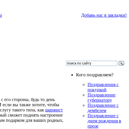
о
Добавь нас в закладки!
Кого поздравляем?
Поздравления с
покупкой
Поздравление
с его стороны, будь то день
губернатору
 если вы также хотите, чтобы
Поздравление с
слугу такого типа, как
шаржист
дембелем
рый сможет поднять настроение
Поздравление с
ным подарком для ваших родных,
днем рождения в
прозе