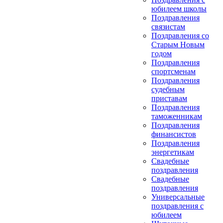
юбилеем школы
Поздравления
связистам
Поздравления со
Старым Новым
годом
Поздравления
спортсменам
Поздравления
судебным
приставам
Поздравления
таможенникам
Поздравления
финансистов
Поздравления
энергетикам
Свадебные
поздравления
Свадебные
поздравления
Универсальные
поздравления с
юбилеем