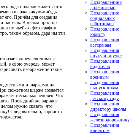
Поздравление с
оего рода подарок может стать
должностью
аемого шаржа какую-нибудь
Поздравление
ет его. Причём для создания
социальных
и пастель. В целом простор
работников
ак и по чьей-то фотографии.
Поздравление
ро, таким образом, даря им эти
юристу
Поздравления
ветеранам
Поздравления
внуку и внучке
 означает «преувеличивать».
Поздравления
ый, в свою очередь, может
водителю
 нарисовать изображение таким
Поздравления
военным
Поздравления
предметными и шаржами на
выпускникам
 При сюжетном шарже создаётся
Поздравления
ражает несколько человек. Что
детскому саду
 авто. Последний же вариант
Поздравления
целом нужно сказать, что
директору школы
ку! Следовательно, вариант с
Поздравления
торжества.
железнодорожнику
Поздравления
клиентам