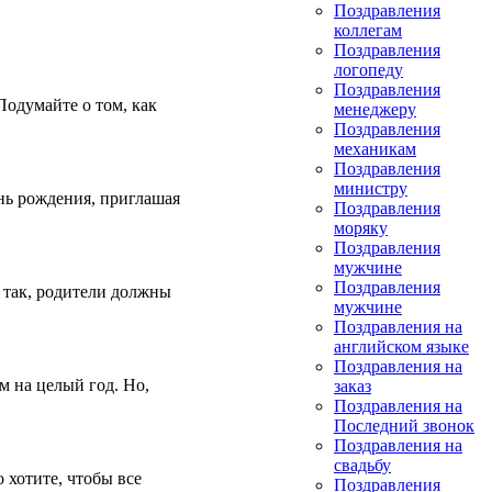
Поздравления
коллегам
Поздравления
логопеду
Поздравления
 Подумайте о том, как
менеджеру
Поздравления
механикам
Поздравления
министру
нь рождения, приглашая
Поздравления
моряку
Поздравления
мужчине
Поздравления
 так, родители должны
мужчине
Поздравления на
английском языке
Поздравления на
м на целый год. Но,
заказ
Поздравления на
Последний звонок
Поздравления на
свадьбу
 хотите, чтобы все
Поздравления