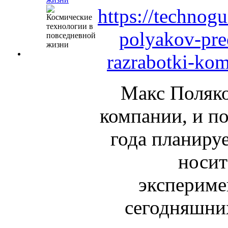
https://technog
polyakov-pred
razrabotki-kom
Макс Поляко
компании, и п
года планиру
носит
экспериме
сегодняшни