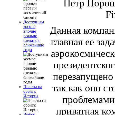
Петр Порош
Fi
Доступным
космос
Данная компани
вполне
реально
главная ее зад
сделать в
ближайшие
годы
аэрокосмическо
президентског
перезапущено 
так как оно с
Полеты на
орбиту.
История
проблемами 
приватная ко
Выбор