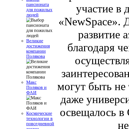
пансионата
участие в 
для пожилых
людей
«NewSpace». Д
развитие 
Великие
благодаря ч
достижения
компании
Полякова
осуществля
заинтересова
Макс
могут быть не
Поляков и
ФАИ
даже универс
освещалось в 
Космические
технологии в
не
повседневной
жизни