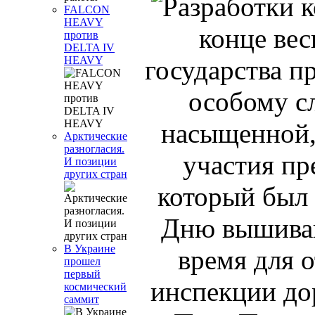
FALCON
HEAVY
конце вес
против
DELTA IV
HEAVY
государства п
особому с
насыщенной,
Арктические
разногласия.
участия пр
И позиции
других стран
который был
Дню вышиван
В Украине
время для 
прошел
первый
инспекции до
космический
саммит