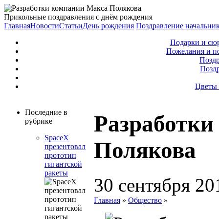
Прикольные поздравления с днём рождения
Главная
Новости
Статьи
День рождения
Поздравление начальни
Подарки и сю
Пожелания и п
Поздр
Позд
Цветы 
Последние в
Разработки
рубрике
SpaceX
Полякова
презентовал
прототип
гигантской
ракеты
30 сентября 20
Главная
»
Общество
»