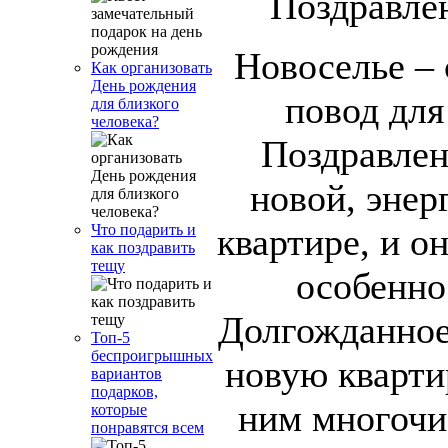
Новоселье –
Как организовать
День рождения
повод для
для близкого
человека?
Поздравлен
новой, энер
квартире, и 
Что подарить и
как поздравить
тещу
особенно
Долгожданное
Топ-5
беспроигрышных
новую кварти
вариантов
подарков,
ним многочи
которые
понравятся всем