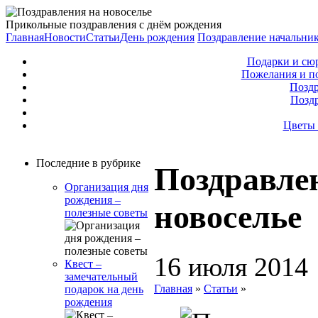
Прикольные поздравления с днём рождения
Главная
Новости
Статьи
День рождения
Поздравление начальни
Подарки и сю
Пожелания и п
Поздр
Позд
Цветы 
Последние в рубрике
Поздравле
Организация дня
рождения –
новоселье
полезные советы
16 июля 2014
Квест –
замечательный
Главная
»
Статьи
»
подарок на день
рождения