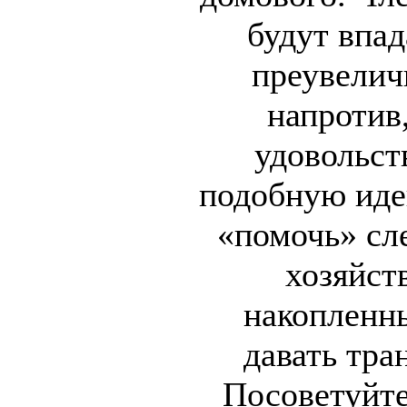
будут впад
преувелич
напротив,
удовольст
подобную иде
«помочь» сл
хозяйст
накопленны
давать тра
Посоветуйте