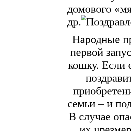
домового «м
др.
Народные п
первой запу
кошку. Если е
поздрави
приобретен
семьи – и по
В случае оп
их чрезме