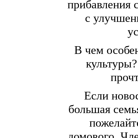
прибавления с
с улучше
у
В чем особе
культуры?
проч
Если ново
большая семья
пожелайт
домового. Чл