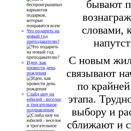
бывают п
вознагра
словами, 
Что подарить на
новый год
напутст
преподавателю?
С новым жил
Идеи, как
провести день
связывают на
рождения
по крайней
Слайд шоу на
этапа. Трудн
юбилей - веселое
и трогательное
выбору и ра
поздравление
сближают и с