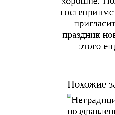
хорошие. По
гостеприимс
пригласит
праздник но
этого ещ
Похожие з