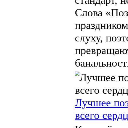
Слова «Поз
праздником
слуху, поэ
превращают
банальность
Лучшее поз
всего серд