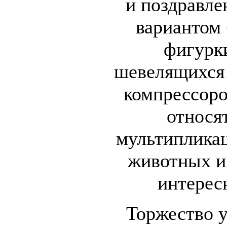
и поздравл
вариантом
фигурк
шевелящихся 
компрессоро
относя
мультиплика
животных и
интерес
Торжество 