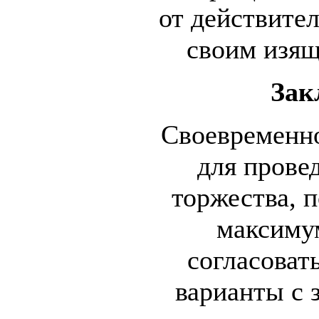
от действите
своим изящ
Зак
Своевременно
для прове
торжества, 
максиму
согласоват
варианты с 