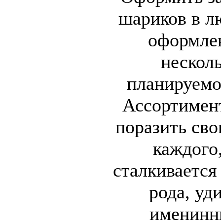
шариков в л
оформлен
нескол
планируемо
Ассортимен
поразить св
каждого
сталкивается
рода, уд
именинни