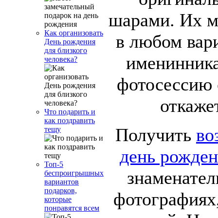
шарами. Их м
Как организовать
в любом вар
День рождения
для близкого
именинника
человека?
фотосессию 
откажет
Что подарить и
как поздравить
Получить
во
тещу
день рожде
Топ-5
знаменател
беспроигрышных
вариантов
подарков,
фотографиях,
которые
понравятся всем