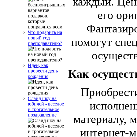
каждый. Цен
его ори
Фантазиро
Что подарить на
новый год
помогут спе
преподавателю?
осуществ
Идеи, как
Как осущест
провести день
рождения
Приобрест
Слайд шоу на
исполнен
юбилей - веселое
и трогательное
поздравление
материалу, 
интернет-м