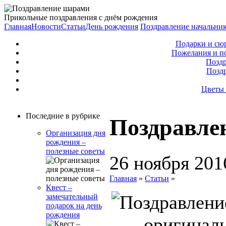
Прикольные поздравления с днём рождения
Главная
Новости
Статьи
День рождения
Поздравление начальни
Подарки и сю
Пожелания и п
Поздр
Позд
Цветы 
Последние в рубрике
Поздравле
Организация дня
рождения –
полезные советы
26 ноября 201
Главная
»
Статьи
»
Квест –
замечательный
подарок на день
рождения
оригинал