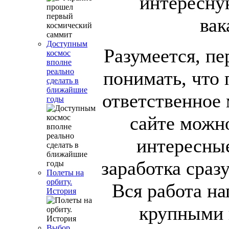
интересну
вак
Доступным
Разумеется, пе
космос
вполне
реально
понимать, что 
сделать в
ближайшие
ответственное 
годы
сайте можн
интересны
заработка сразу
Полеты на
орбиту.
Вся работа на
История
крупными 
Выбор