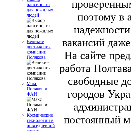
проверенны
пансионата
для пожилых
поэтому в 
людей
надежности
вакансий даже
Великие
достижения
На сайте пред
компании
Полякова
работа Полтава
свободные д
Макс
Поляков и
городов Укра
ФАИ
администрац
Космические
постоянный м
технологии в
повседневной
жизни