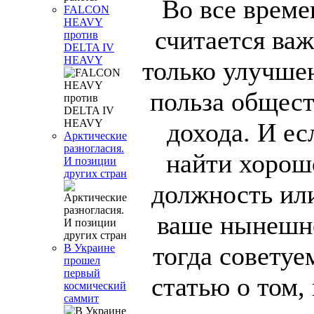
Во все време
FALCON
HEAVY
считается важ
против
DELTA IV
HEAVY
только улучше
польза общест
дохода. И ес
Арктические
разногласия.
найти хорош
И позиции
других стран
должность или
ваше нынешне
тогда советуе
В Украине
прошел
первый
статью о том,
космический
саммит