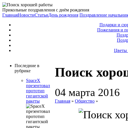
Прикольные поздравления с днём рождения
Главная
Новости
Статьи
День рождения
Поздравление начальни
Подарки и сю
Пожелания и п
Поздр
Позд
Цветы 
Последние в
Поиск хоро
рубрике
SpaceX
презентовал
04 марта 2016
прототип
гигантской
Главная
»
Общество
»
ракеты