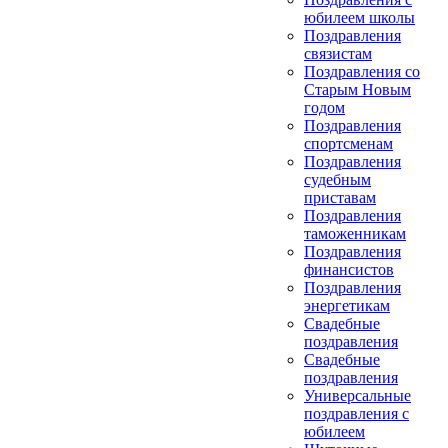
юбилеем школы
Поздравления
связистам
Поздравления со
Старым Новым
годом
Поздравления
спортсменам
Поздравления
судебным
приставам
Поздравления
таможенникам
Поздравления
финансистов
Поздравления
энергетикам
Свадебные
поздравления
Свадебные
поздравления
Универсальные
поздравления с
юбилеем