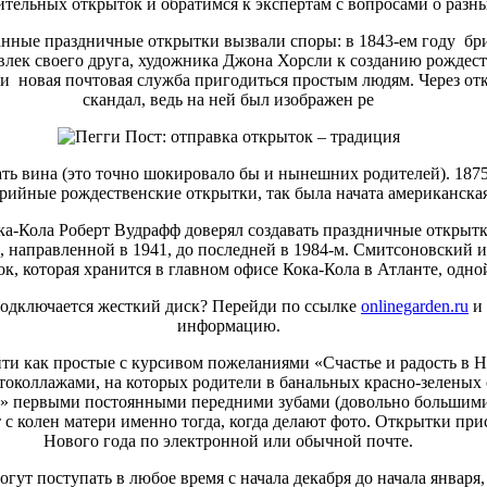
ительных открыток и обратимся к экспертам с вопросами о разн
нные праздничные открытки вызвали споры: в 1843-ем году бр
лек своего друга, художника Джона Хорсли к созданию рождест
ли новая почтовая служба пригодиться простым людям. Через о
скандал, ведь на ней был изображен ре
ать вина (это точно шокировало бы и нынешних родителей). 187
рийные рождественские открытки, так была начата американска
а-Кола Роберт Вудрафф доверял создавать праздничные открыт
й, направленной в 1941, до последней в 1984-м. Смитсоновский 
к, которая хранится в главном офисе Кока-Кола в Атланте, одн
одключается жесткий диск? Перейди по ссылке
onlinegarden.ru
и 
информацию.
ти как простые с курсивом пожеланиями «Счастье и радость в Н
околлажами, на которых родители в банальных красно-зеленых 
» первыми постоянными передними зубами (довольно большими) и
т с колен матери именно тогда, когда делают фото. Открытки при
Нового года по электронной или обычной почте.
огут поступать в любое время с начала декабря до начала января,