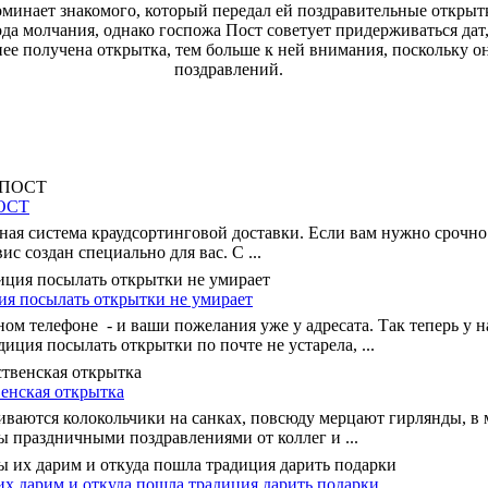
оминает знакомого, который передал ей поздравительные открытк
ода молчания, однако госпожа Пост советует придерживаться дат
нее получена открытка, тем больше к ней внимания, поскольку о
поздравлений.
ПОСТ
я система краудсортинговой доставки. Если вам нужно срочно
ис создан специально для вас. С ...
ция посылать открытки не умирает
ом телефоне - и ваши пожелания уже у адресата. Так теперь у н
иция посылать открытки по почте не устарела, ...
енская открытка
ваются колокольчики на санках, повсюду мерцают гирлянды, в 
 праздничными поздравлениями от коллег и ...
 их дарим и откуда пошла традиция дарить подарки