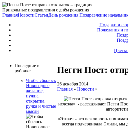
Прикольные поздравления с днём рождения
Главная
Новости
Статьи
День рождения
Поздравление начальни
Подарки и сю
Пожелания и п
Поздр
Позд
Цветы 
Последние в
Пегги Пост: отп
рубрике
Чтобы сбылось
26 декабря 2014
Новогоднее
Главная
»
Новости
»
желание,
нужна
открытка,
исчезла», - рассказывает Пегги Пос
ручка и чистые
авторитетн
мысли
«Этикет - это вежливость и внимат
всегда подчеркивала Эмили, мы 