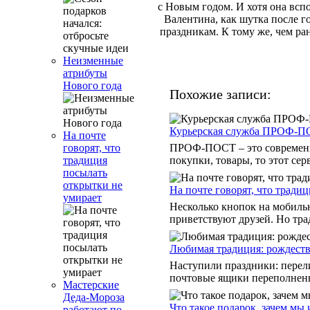
с Новым годом. И хотя она всп
Валентина, как шутка после г
праздникам. К тому же, чем ра
Неизменные
атрибуты
Нового года
Похожие записи:
Курьерская служба ПРОФ-
На почте
ПРОФ-ПОСТ – это современна
говорят, что
покупки, товары, то этот серв
традиция
посылать
открытки не
На почте говорят, что тради
умирает
Несколько кнопок на мобильн
приветствуют друзей. Но трад
Любимая традиция: рождеств
Наступили праздники: перели
почтовые ящики переполнены
Мастерские
Деда-Мороза
Что такое подарок, зачем мы
работают по