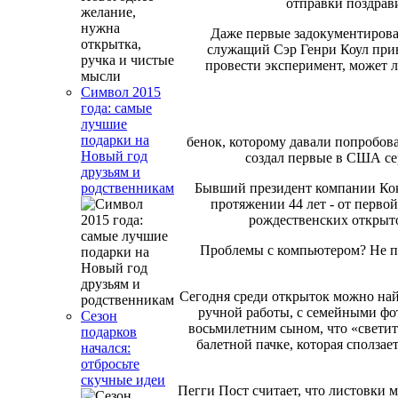
отправки поздрав
Даже первые задокументирова
служащий Сэр Генри Коул прив
провести эксперимент, может 
Символ 2015
года: самые
лучшие
подарки на
бенок, которому давали попробов
Новый год
создал первые в США се
друзьям и
Бывший президент компании Кок
родственникам
протяжении 44 лет - от перво
рождественских открыто
Проблемы с компьютером? Не п
Сегодня среди открыток можно най
ручной работы, с семейными фот
Сезон
восьмилетним сыном, что «светит
подарков
балетной пачке, которая сползае
начался:
отбросьте
скучные идеи
Пегги Пост считает, что листовки м