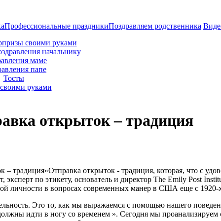
ка
Профессиональные праздники
Поздравляем родственника
Виде
рпризы своими руками
оздравления начальнику
авления маме
равления папе
Тосты
своими руками
равка открыток – традиция
«Отправка открыток - традиция, которая, что с удо
т, эксперт по этикету, основатель и директор The Emily Post Insti
ой личности в вопросах современных манер в США еще с 1920-х
ельность. Это то, как мы выражаемся с помощью нашего поведен
должны идти в ногу со временем ». Сегодня мы проанализируем