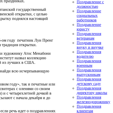
ых праздниках.
Поздравление с
должностью
итанский государственный
Поздравление
венской открытки, с целью
социальных
ткрытку поднялся настоящий
работников
Поздравление
юристу
Поздравления
ветеранам
5-ом году печатник Луи Пренг
Поздравления
я традиция открытки.
внуку и внучке
Поздравления
ки художнику Атос Менабони
водителю
институт назвал коллекцию
Поздравления
ой из лучших в США.
военным
Поздравления
найди всю исчерпывающую
выпускникам
Поздравления
детскому саду
овом году», так и печатные или
Поздравления
свитерах с оленями со своим
директору школы
 с четырехлетней дочкой в ​​
Поздравления
сылают с начала декабря и до
железнодорожнику
Поздравления
 если речь идет о поздравлениях
клиентам