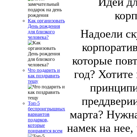
Как организовать
День рождения
Надоели ск
для близкого
человека?
корпорати
которые повт
год? Хотите
Что подарить и
как поздравить
тещу
принципи
преддверии
Топ-5
беспроигрышных
марта? Нужна
вариантов
подарков,
намек на нее,
которые
понравятся всем