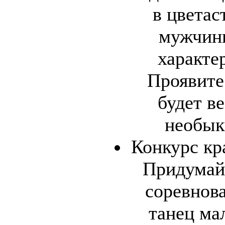
в цветас
мужчины
характе
Проявите
будет в
необык
Конкурс кр
Придумай
соревнов
танец ма