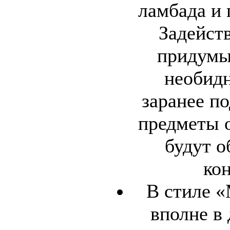
ламбада и
Задейст
придумы
необид
заранее п
предметы 
будут о
ко
В стиле 
вполне в 