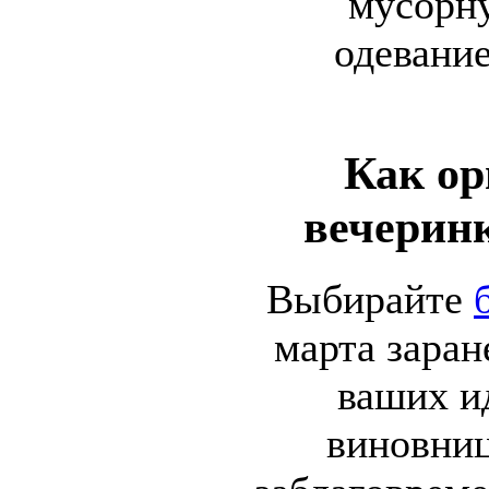
мусорн
одевание
Как ор
вечеринк
Выбирайте
марта заран
ваших и
виновниц