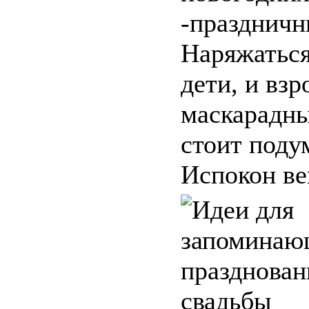
-праздничн
Наряжаться
дети, и взр
маскарадн
стоит поду
Испокон век