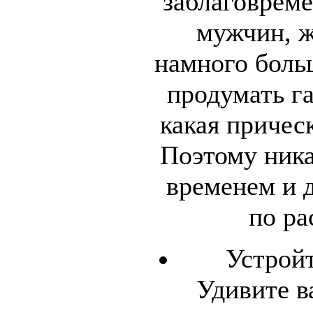
заблаговреме
мужчин, 
намного боль
продумать г
какая причес
Поэтому ника
временем и д
по ра
Устрой
Удивите 