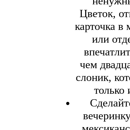
ненужн
Цветок, от
карточка в
или от
впечатлит
чем двадц
слоник, ко
только 
Сделайт
вечеринку
мексиканс