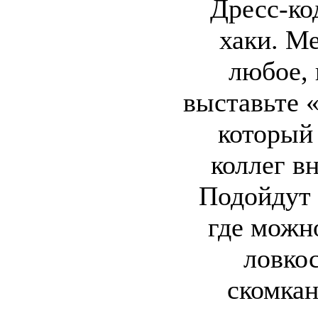
Дресс-ко
хаки. М
любое, 
выставьте «
который 
коллег в
Подойдут
где можн
ловко
скомка