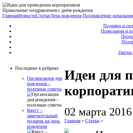
Прикольные поздравления с днём рождения
Главная
Новости
Статьи
День рождения
Поздравление начальни
Подарки и сю
Пожелания и п
Поздр
Позд
Цветы 
Последние в рубрике
Идеи для 
Организация дня
рождения –
корпорати
полезные советы
02 марта 2016
Квест –
замечательный
Главная
»
Статьи
»
подарок на день
рождения