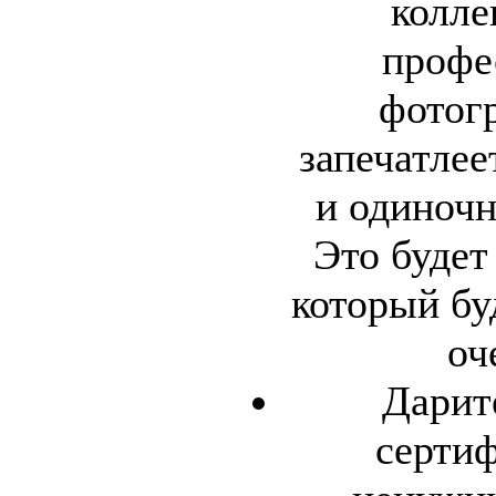
колле
профе
фотог
запечатлее
и одиноч
Это будет
который бу
оч
Дарит
серти