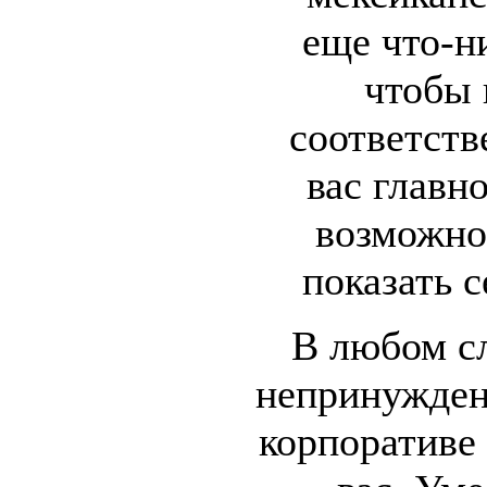
еще что-н
чтобы 
соответств
вас главн
возможно
показать с
В любом сл
непринужден
корпоративе 