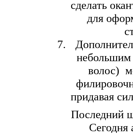
сделать ока
для офор
с
Дополнитель
небольшим 
волос) м
филировоч
придавая си
Последний ш
Сегодня 