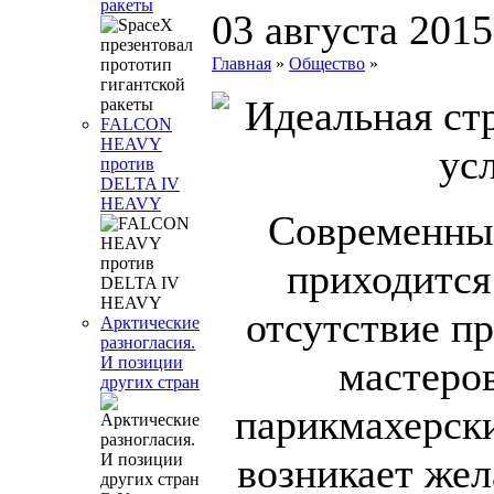
ракеты
03 августа 2015
Главная
»
Общество
»
FALCON
HEAVY
против
DELTA IV
HEAVY
Современны
приходится
отсутствие п
Арктические
разногласия.
мастеро
И позиции
других стран
парикмахерски
возникает жел