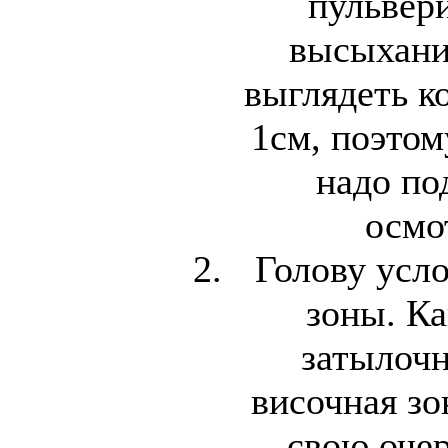
пульвер
высыхани
выглядеть к
1см, поэтом
надо по
осмо
Голову усл
зоны. Ка
затылочн
височная зо
свою очер