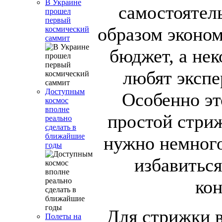
В Украине
самостоятел
прошел
первый
образом эконом
космический
саммит
бюджет, а не
любят экспе
Доступным
Особенно эт
космос
вполне
простой стриж
реально
сделать в
ближайшие
нужно немного
годы
избавиться
кон
Для стрижки 
Полеты на