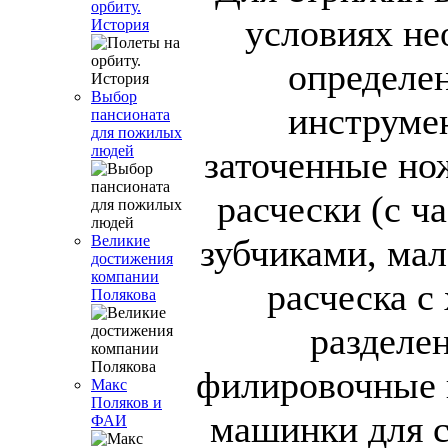
орбиту.
условиях не
История
определе
Выбор
инструме
пансионата
для пожилых
людей
заточенные но
расчески (с ч
зубчиками, мал
Великие
достижения
компании
расческа с
Полякова
разделен
филировочные 
Макс
Поляков и
машинки для с
ФАИ