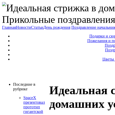
Прикольные поздравления
Главная
Новости
Статьи
День рождения
Поздравление начальни
Подарки и сю
Пожелания и п
Поздр
Позд
Цветы 
Последние в
Идеальная 
рубрике
SpaceX
домашних у
презентовал
прототип
гигантской