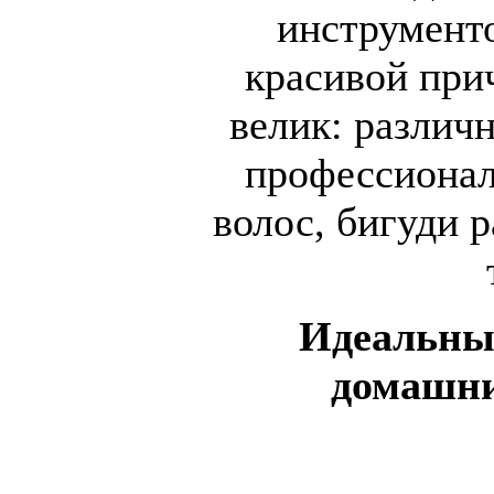
инструменто
красивой при
велик: различ
профессиона
волос, бигуди 
Идеальны
домашни