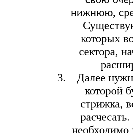
нижнюю, ср
Существую
которых во
сектора, н
расшир
Далее нужн
которой б
стрижка, в
расчесать.
необходимо 