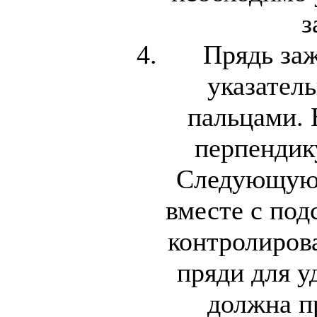
з
Прядь за
указател
пальцами.
перпендик
Следующую
вместе с под
контролиров
пряди для у
должна п