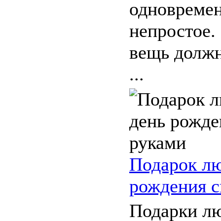
одновремен
непростое.
вещь должн
...
Подарок л
рождения с
Подарки л