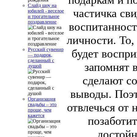
Слайд шоу на
частичка св
юбилей - веселое
и трогательное
поздравление
воспитанност
личности. То,
Русский сувенир
будет воспри
— подарок,
сделанный с
запомнят 
душой
сделают с
выводы. Поэ
Организация
отвлечься от
свадьбы – это
проще, чем
кажется
позаботи
достойн