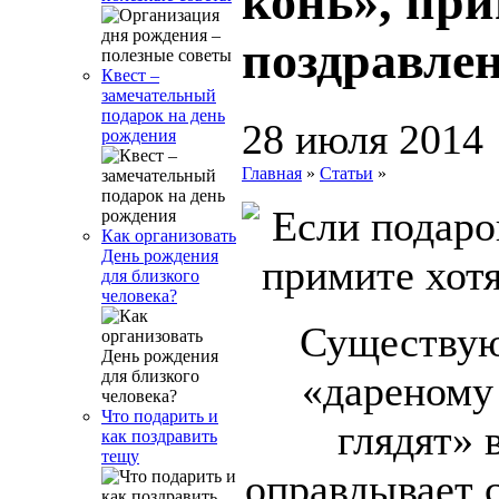
конь», при
поздравле
Квест –
замечательный
подарок на день
28 июля 2014
рождения
Главная
»
Статьи
»
Как организовать
День рождения
для близкого
человека?
Существую
«дареному
Что подарить и
глядят» 
как поздравить
тещу
оправдывает 