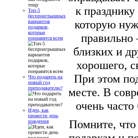
к празднику 
Топ-5
беспроигрышных
которую нуж
вариантов
подарков,
которые
правильно 
понравятся всем
близких и др
хорошего, с
При этом по
Что подарить на
новый год
преподавателю?
месте. В сов
очень часто
Идеи, как
провести день
Помните, что
рождения
подаркам и п