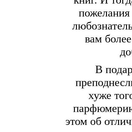
пожелания
любознатель
вам боле
до
В пода
преподнесл
хуже тог
парфюмерию
этом об отли