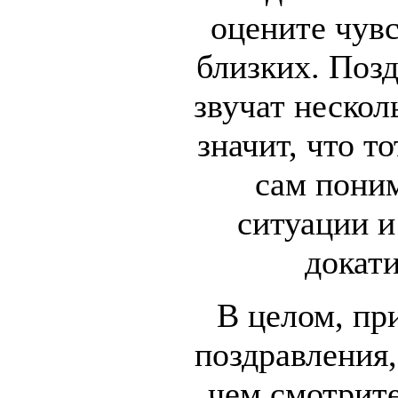
оцените чув
близких. Поз
звучат неско
значит, что то
сам пони
ситуации и
докати
В целом, пр
поздравления
чем смотрите