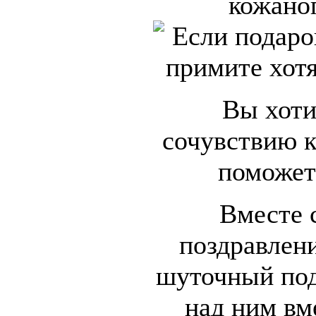
кожано
Вы хоти
сочувствию к
поможет
Вместе 
поздравлен
шуточный под
над ним вм