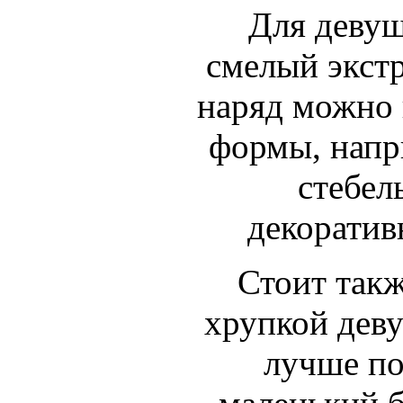
Для девуш
смелый экст
наряд можно 
формы, нап
стебел
декорати
Стоит такж
хрупкой дев
лучше по