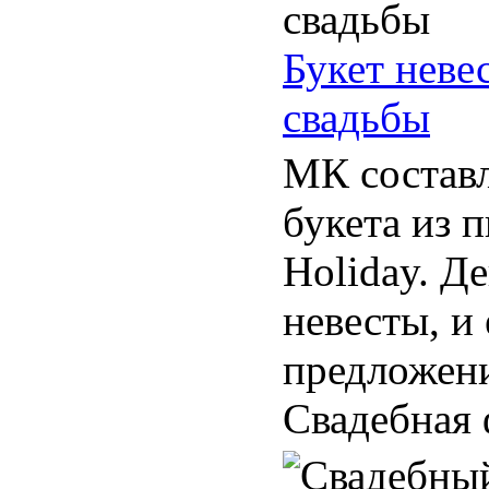
Букет неве
свадьбы
МК составл
букета из 
Holiday. Д
невесты, и 
предложени
Свадебная ф