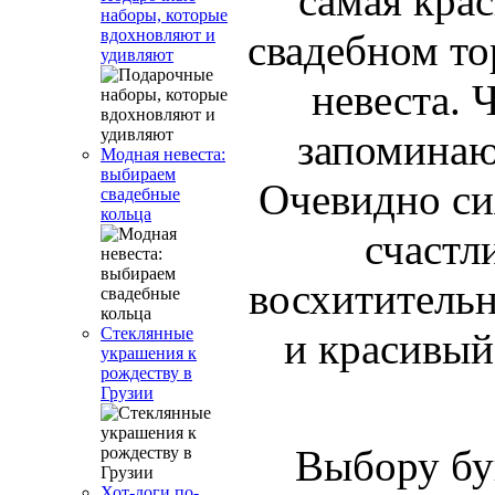
самая крас
наборы, которые
вдохновляют и
свадебном то
удивляют
невеста. 
запоминаю
Модная невеста:
выбираем
Очевидно си
свадебные
кольца
счастл
восхитительн
Стеклянные
и красивый
украшения к
рождеству в
Грузии
Выбору бук
Хот-доги по-