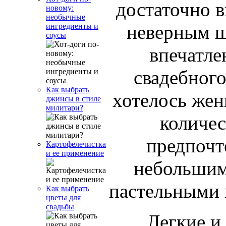
достаточно 
новому:
необычные
неверным ш
ингредиенты и
соусы
впечатле
свадебного
Как выбрать
хотелось жен
джинсы в стиле
милитари?
количес
предпочт
Картофелечистка
и ее применение
небольшим
пастельными 
Как выбрать
цветы для
свадьбы
Легкие и