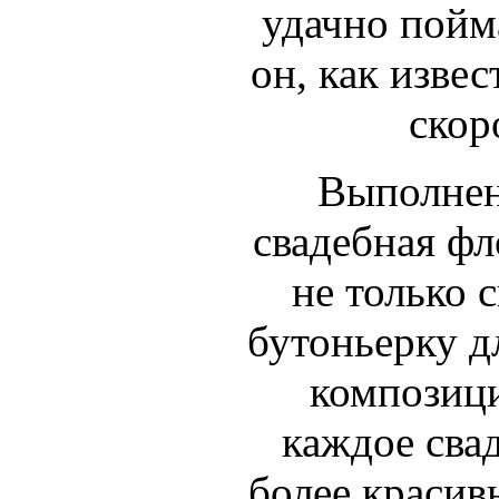
удачно пойм
он, как извес
скор
Выполнен
свадебная ф
не только 
бутоньерку д
композици
каждое сва
более краси