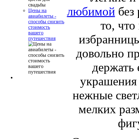
любимой
без 
Цены на
авиабилеты -
то, чт
способы снизить
стоимость
вашего
избранницы
путешествия
довольно п
держать 
украшения 
нежные свет
мелких раз
фиг