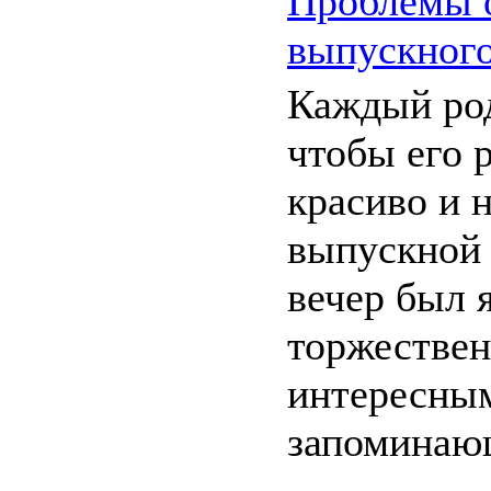
Проблемы 
выпускног
Каждый род
чтобы его 
красиво и 
выпускной 
вечер был 
торжестве
интересны
запоминаю
...