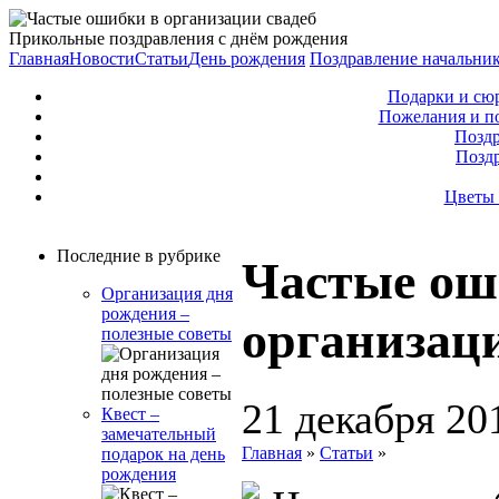
Прикольные поздравления с днём рождения
Главная
Новости
Статьи
День рождения
Поздравление начальни
Подарки и сю
Пожелания и п
Поздр
Позд
Цветы 
Последние в рубрике
Частые ош
Организация дня
рождения –
организаци
полезные советы
21 декабря 20
Квест –
замечательный
Главная
»
Статьи
»
подарок на день
рождения