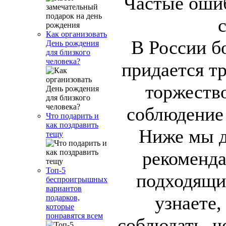
Как организовать
В России б
День рождения
для близкого
человека?
придается т
торжеств
соблюдение
Что подарить и
как поздравить
Ниже мы д
тещу
рекоменда
Топ-5
подходящи
беспроигрышных
вариантов
узнаете,
подарков,
которые
понравятся всем
соблюдать, ч