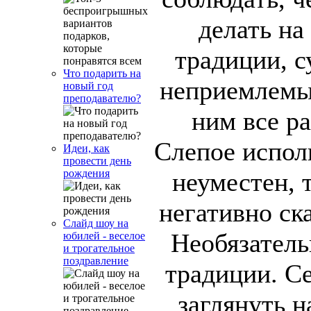
делать на
традиции, с
Что подарить на
неприемлемы 
новый год
преподавателю?
ним все р
Слепое испол
Идеи, как
провести день
неуместен, 
рождения
негативно ска
Слайд шоу на
Необязатель
юбилей - веселое
и трогательное
поздравление
традиции. С
заглянуть 