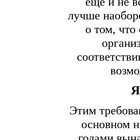
еще и не в
лучше наоборо
о том, что
органи
соответстви
возмо
Я
Этим требова
основном н
годами вын