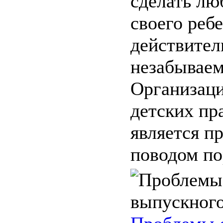
сделать лю
своего реб
действител
незабывае
Организаци
детских пр
является п
поводом пор