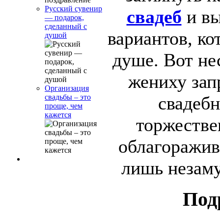
Русский сувенир
свадеб
и вы
— подарок,
сделанный с
вариантов, ко
душой
душе. Вот не
жениху зап
Организация
свадебн
свадьбы – это
проще, чем
кажется
торжестве
облагоражив
лишь незам
Под