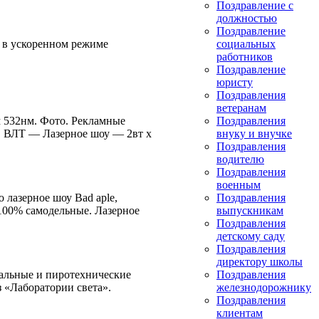
Поздравление с
должностью
Поздравление
я в ускоренном режиме
социальных
работников
Поздравление
юристу
Поздравления
ветеранам
м 532нм. Фото. Рекламные
Поздравления
ы. ВЛТ — Лазерное шоу — 2вт х
внуку и внучке
Поздравления
водителю
Поздравления
военным
 лазерное шоу Bad aple,
Поздравления
 100% самодельные. Лазерное
выпускникам
Поздравления
детскому саду
Поздравления
директору школы
вальные и пиротехнические
Поздравления
з «Лаборатории света».
железнодорожнику
Поздравления
клиентам