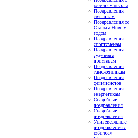
юбилеем школы
Поздравления
связистам
Поздравления со
Старым Новым
годом
Поздравления
спортсменам
Поздравления
судебным
приставам
Поздравления
таможенникам
Поздравления
финансистов
Поздравления
энергетикам
Свадебные
поздравления
Свадебные
поздравления
Универсальные
поздравления с
юбилеем