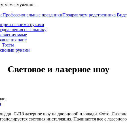
ка
Профессиональные праздники
Поздравляем родственника
Виде
рпризы своими руками
оздравления начальнику
авления маме
равления папе
Тосты
своими руками
Световое и лазерное шоу
и
ощади. С-Пб лазерное шоу на дворцовой площади. Фото. Лазерн
ранслируется световая инсталляция. Начинается все с лазерного