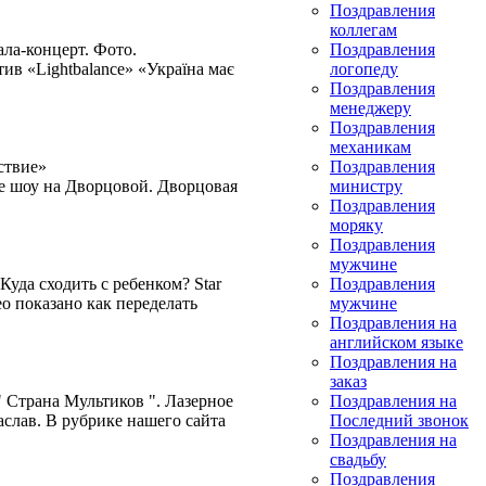
Поздравления
коллегам
ала-концерт. Фото.
Поздравления
в «Lightbalance» «Україна має
логопеду
Поздравления
менеджеру
Поздравления
механикам
ствие»
Поздравления
е шоу на Дворцовой. Дворцовая
министру
Поздравления
моряку
Поздравления
мужчине
уда сходить с ребенком? Star
Поздравления
о показано как переделать
мужчине
Поздравления на
английском языке
Поздравления на
заказ
" Страна Мультиков ". Лазерное
Поздравления на
аслав. В рубрике нашего сайта
Последний звонок
Поздравления на
свадьбу
Поздравления