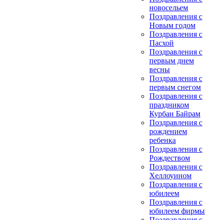
новосельем
Поздравления с
Новым годом
Поздравления с
Пасхой
Поздравления с
первым днем
весны
Поздравления с
первым снегом
Поздравления с
праздником
Курбан Байрам
Поздравления с
рождением
ребенка
Поздравления с
Рождеством
Поздравления с
Хеллоуином
Поздравления с
юбилеем
Поздравления с
юбилеем фирмы
Поздравления с