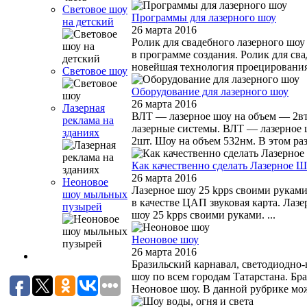
Световое шоу
Программы для лазерного шоу
на детский
26 марта 2016
Ролик для свадебного лазерного шоу
в программе создания. Ролик для св
новейшая технология проецирования 
Световое шоу
Оборудование для лазерного шоу
26 марта 2016
Лазерная
ВЛТ — лазерное шоу на объем — 2вт
реклама на
лазерные системы. ВЛТ — лазерное 
зданиях
2шт. Шоу на объем 532нм. В этом раз
Как качественно сделать Лазерное Ш
26 марта 2016
Неоновое
Лазерное шоу 25 kpps своими руками
шоу мыльных
в качестве ЦАП звуковая карта. Лаз
пузырей
шоу 25 kpps своими руками. ...
Неоновое шоу
26 марта 2016
Бразильский карнавал, светодиодно-
шоу по всем городам Татарстана. Бр
Неоновое шоу. В данной рубрике мож