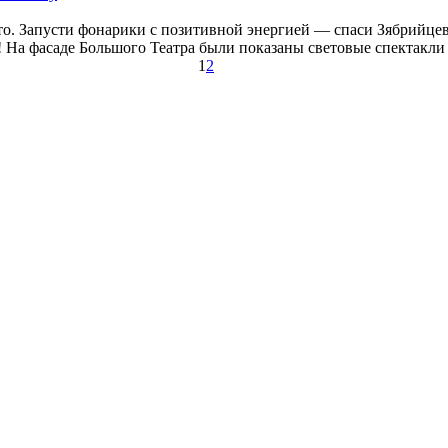
то. Запусти фонарики с позитивной энергией — спаси Зябрийце
! На фасаде Большого Театра были показаны световые спектакли н
1
2