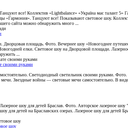
анцуют все! Коллектив «Lightbalance» «Україна має талант 5» Г
ы «Гармония». Танцуют все! Показывают световое шоу. Коллекти
ашего сайта можно обнаружить много ...
и
. Дворцовая площадь. Фото. Вечернее шоу «Новогоднее путеше
 Новогодней елки. Световое шоу на Дворцовой площади. Лазерно
ружить ...
те своими руками
остоятельно. Светодиодный светильник своими руками. Фото. К
мечи. Звездные войны — световые мечи самостоятельно. В виде
Лазерное шоу для детей Браслав. Фото. Авторское лазерное шоу 
шоу для детей на Браславских озерах. Лазерное шоу для детей Бр
овое шоу