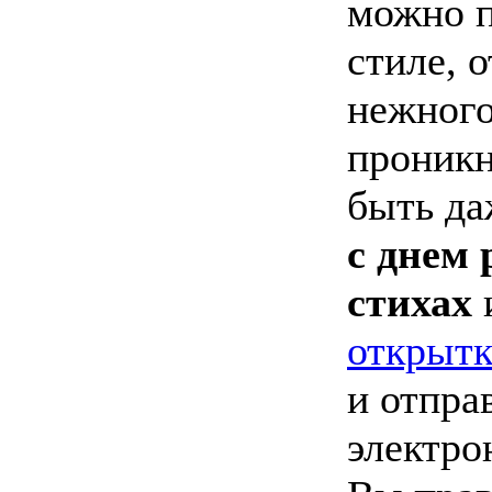
можно п
стиле, 
нежного
проникн
быть д
с днем 
стихах
открыт
и отпра
электро