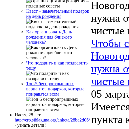
Квест – замечательный подарок
на день рождения
Как организовать День
рождения для близкого
Чтобы 
человека?
Новогод
Что подарить и как поздравить
нужна о
тещу
чистые
Топ-5 беспроигрышных
вариантов подарков, которые
05 март
понравятся всем
Имеется
Настя, 28 лет
пункта 
http://ero.siblaguna.org/anketa/28ba2d06/
- узнать детали!