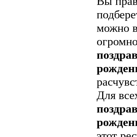
Вы прав
подбере
можно в
огромно
поздрав
рожден
расчувс
Для все
поздрав
рожден
этот ре