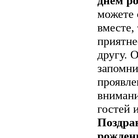
днем р
можете 
вместе,
приятне
другу. 
запомни
проявле
внимани
гостей и
Поздра
рожден