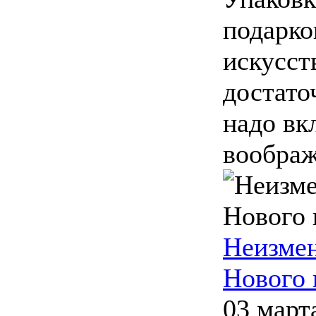
подарко
искусст
достато
надо вк
воображе
Неизме
Нового 
03 март