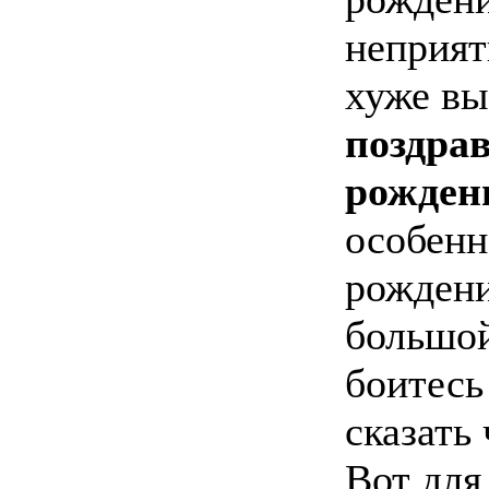
неприят
хуже вы
поздрав
рожден
особенн
рождени
большой
боитесь
сказать
Вот для