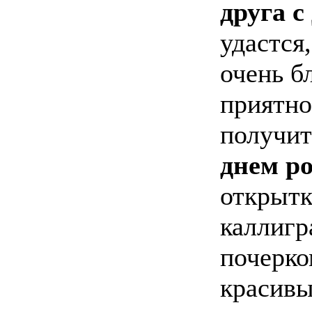
друга с
удастся
очень б
приятно
получи
днем р
открытк
каллиг
почерко
красивы