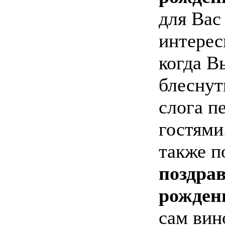
для Вас
интерес
когда В
блеснут
слога п
гостями
также п
поздрав
рожден
сам вин