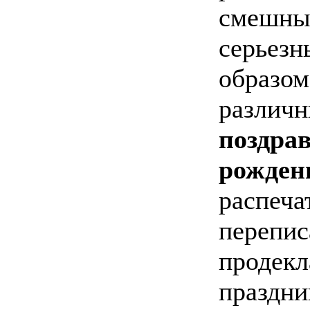
смешных
серьезн
образом
различн
поздрав
рожден
распеча
переписа
продекл
праздни