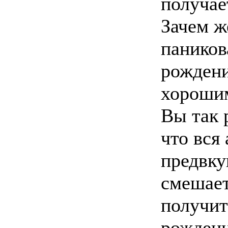
получает
Зачем ж
паников
рождени
хорошим
Вы так 
что вся
предвку
смешает
получит
рождени