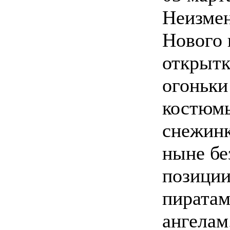
Неизме
Нового 
открытк
огоньки
костюм
снежинк
ныне бе
позиции
пиратам
ангелам