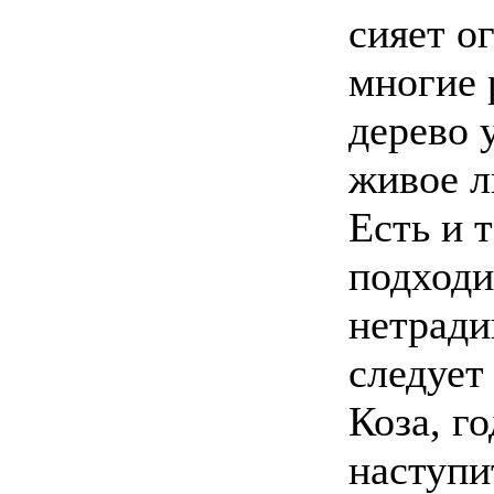
сияет о
многие 
дерево 
живое л
Есть и т
подходи
нетради
следует
Коза, г
наступи