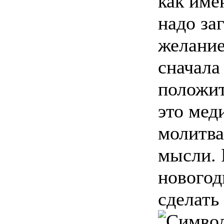
как име
надо за
желание
сначала
положит
это мед
молитва
мысли. 
нового
сделать 