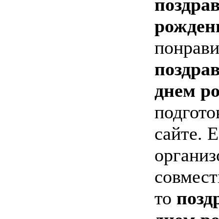
поздрав
рожден
понрав
поздрав
днем р
подгото
сайте. 
организ
совмест
то
позд