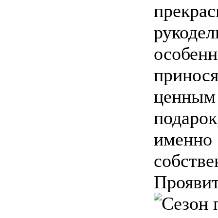
прекра
рукодел
особенн
принося
ценным 
подарок
именно
собств
Проявит