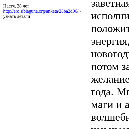
заветна
Настя, 28 лет
http://ero.siblaguna.org/anketa/28ba2d06/
-
исполни
узнать детали!
положит
энергия
новогод
потом з
желание
года. М
маги и 
волшебн