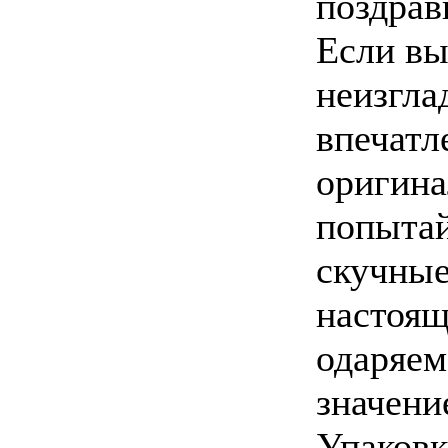
поздрав
Если вы
неизгл
впечатл
оригин
попытай
скучные
настоящ
одаряем
значени
Упаковк