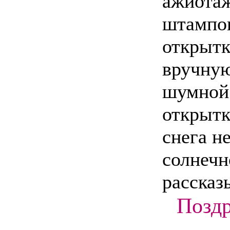
ажиотаж
штампов
открытк
вручную
шумной 
открытк
снега н
солнечн
рассказы
Поздр