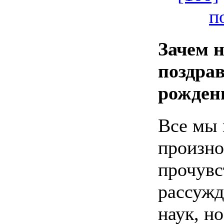
п
Зачем 
поздрав
рожден
Все мы
произно
прочувс
рассужд
наук, н